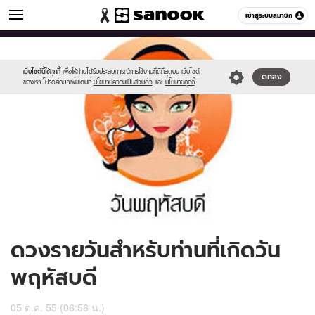
ดูดวง
เข้าสู่ระบบสมาชิก
หมวดอื่นๆ
//s.isanook.com/ho/0/ud/7/35725/170-
Sanook
//s.isanook.com/sr/0/images/logo-
600
60
thu_b.jpg
new-
sanook.png
เว็บไซต์นี้ใช้คุกกี้
เพื่อให้ท่านได้รับประสบการณ์การใช้งานที่ดีที่สุดบน เว็บไซต์
ตกลง
ของเรา โปรดศึกษาเพิ่มเติมที่
นโยบายความเป็นส่วนตัว
และ
นโยบายคุกกี้
ดวงรายวันสำหรับท่านที่เกิดวัน
พฤหัสบดี
05 ต.ค. 55 (06:56 น.)