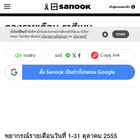
ดูดวง
เข้าสู่ระบบสมาชิก
หมวดอื่นๆ
ดวงรายเดือน ราศีเมษ
Sanook
//s.isanook.com/sr/0/images/logo-
600
60
new-
เว็บไซต์นี้ใช้คุกกี้
เพื่อให้ท่านได้รับประสบการณ์การใช้งานที่ดีที่สุดบน เว็บไซต์
ตกลง
sanook.png
ของเรา โปรดศึกษาเพิ่มเติมที่
นโยบายความเป็นส่วนตัว
และ
นโยบายคุกกี้
28 ก.ย. 55 (10:58 น.)
Copy link
แชร์
กดฟัง
ตั้ง Sanook เป็นข่าวโปรดบน Google
พยากรณ์รายเดือนวันที่ 1-31 ตุลาคม 2555