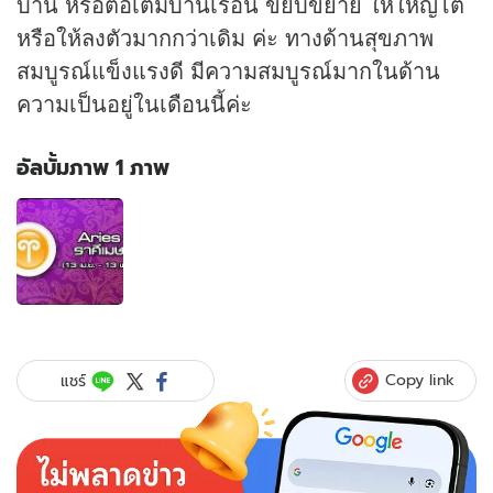
บ้าน หรือต่อเติมบ้านเรือน ขยับขยาย ให้ใหญ่โต
หรือให้ลงตัวมากกว่าเดิม ค่ะ ทางด้านสุขภาพ
สมบูรณ์แข็งแรงดี มีความสมบูรณ์มากในด้าน
ความเป็นอยู่ในเดือนนี้ค่ะ
อัลบั้มภาพ 1 ภาพ
อัลบั้ม
ภาพ
1
ภาพ
ของ
ดวง
ราย
เดือน
Copy link
แชร์
ราศี
เมษ