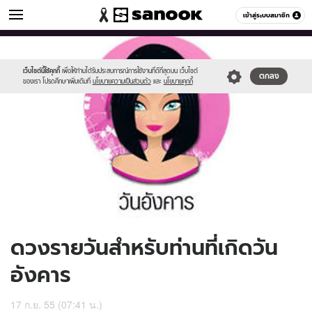
ดูดวง
เข้าสู่ระบบสมาชิก
หมวดอื่นๆ
//s.isanook.com/ho/0/ud/6/34925/170-
Sanook
//s.isanook.com/sr/0/images/logo-
600
60
tue_b.jpg
new-
sanook.png
เว็บไซต์นี้ใช้คุกกี้
เพื่อให้ท่านได้รับประสบการณ์การใช้งานที่ดีที่สุดบน เว็บไซต์
ตกลง
ของเรา โปรดศึกษาเพิ่มเติมที่
นโยบายความเป็นส่วนตัว
และ
นโยบายคุกกี้
ดวงรายวันสำหรับท่านที่เกิดวัน
อังคาร
17 ก.ย. 55 (07:41 น.)