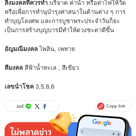
สิ่งมงคลที่ควรทำ
บริจาค ค่าน้ำ หรือค่าไฟให้วัด
หรือเพื่อการทำนุบำรุงศาสนาในด้านต่าง ๆ การ
ทำบุญโลงศพ และการบูชาพระประจำวันก็จะ
เป็นการสร้างบุญบารมีทำให้
ดวง
ชะตาดีขึ้น
อัญมณีมงคล
ไพลิน, เพทาย
สีมงคล
สีฟ้าน้ำทะเล , สีเขียว
เลขนำโชค
3,5,8,6
Copy link
แชร์