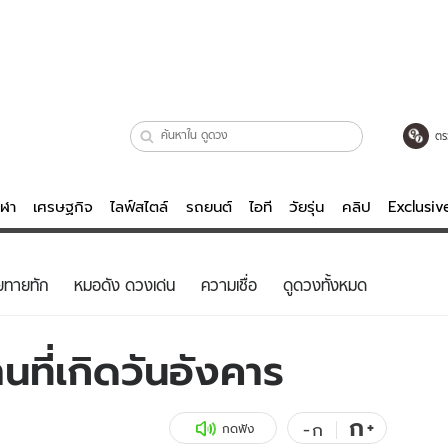
ตร
ีฬา
เศรษฐกิจ
ไลฟ์สไตล์
รถยนต์
ไอที
วัยรุ่น
คลิป
Exclusi
ตรวจหวย
ไลฟ์สไตล์
บันเทิงค
ยทายทัก
หมอดัง ดวงเด่น
ความเชื่อ
ดูดวงทั้งหมด
ผู้หญิง
หนัง-ละคร
ผู้ชาย
เพลง
ที่เกิดวันอังคาร
ย
วัยรุ่น
เกมส์
ไอที
คลิป
ก
+
-
ก
กดฟัง
รถยนต์
พอดแคสต์