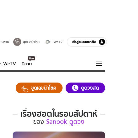
เข้าสู่ระบบสมาชิก
วจหวย
ขูดเลขนำโชค
WeTV
ve WeTV
นิยาย
รบรส
ความรู้รอบตัว
ขูดเลขนำโชค
ดูดวงสด
ฮาวทู
กูรู-รอบรู้
เรื่องฮอตในรอบสัปดาห์
เรื่อง
ของ
Sanook ดูดวง
ฮอต
ใน
รอบ