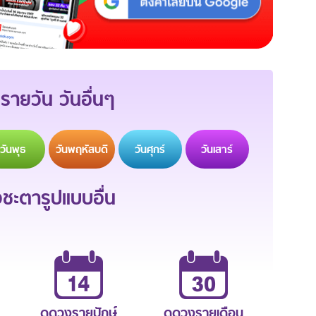
รายวัน วันอื่นๆ
วัน
พุธ
วัน
พฤหัสบดี
วัน
ศุกร์
วัน
เสาร์
ะตารูปแบบอื่น
ดูดวงรายปักษ์
ดูดวงรายเดือน