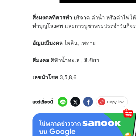
บริจาค ค่าน้ำ หรือค่าไฟให
สิ่งมงคลที่ควรทำ
ทำบุญโลงศพ และการบูชาพระประจำวันก็จะเ
ไพลิน, เพทาย
อัญมณีมงคล
สีฟ้าน้ำทะเล , สีเขียว
สีมงคล
3,5,8,6
เลขนำโชค
แชร์เรื่องนี้
Copy link