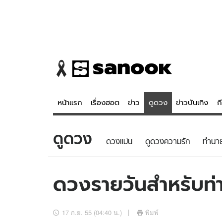
หน้าแรก
เรื่องฮอต
ข่าว
ดูดวง
ข่าวบันเทิง
ก
ดูดวง
ข่าว
ดูดวง - 
ดวงแม่น
ดูดวงความรัก
ทํานา
เรื่องฮอต
ดูดวง
ข่าว
หวยไทย
ดวงรายวันสำหรับท่าน
ข่าวบันเทิง
สถิติหวยไท
ข่าวกีฬา
หวยลาว
17 ก.ย. 55 (04:40 น.)
พิมพ์
ข่าวเศรษฐกิจ