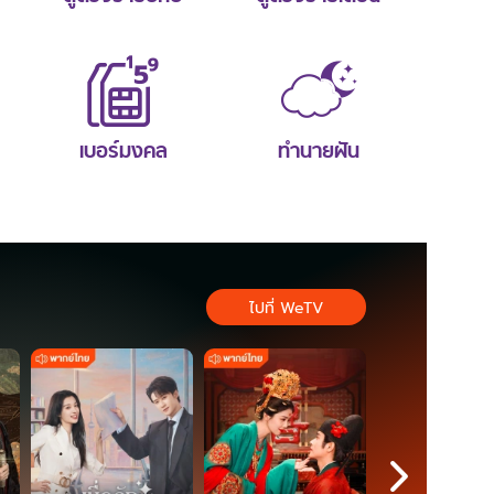
เบอร์มงคล
ทำนายฝัน
ไปที่ WeTV