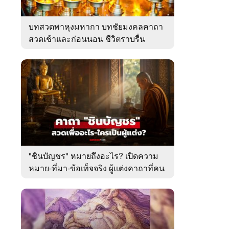
บทสวดพาหุงมหากา บทชัยมงคลคาถา
สวดเช้าและก่อนนอน ชีวิตราบรื่น
"ชินบัญชร" หมายถึงอะไร? เปิดความ
หมาย-ที่มา-ข้อเท็จจริง ผู้แต่งคาถาที่คน
ไทยคุ้นเคย