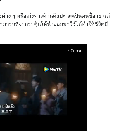
ต่าง ๆ หรือเก่งทางด้านศิลปะ จะเป็นคนขี้อาย แต่
มารถที่จะกระตุ้นให้นำออกมาใช้ได้ทำให้ชีวิตมี
รับชม
arrow_forward_ios