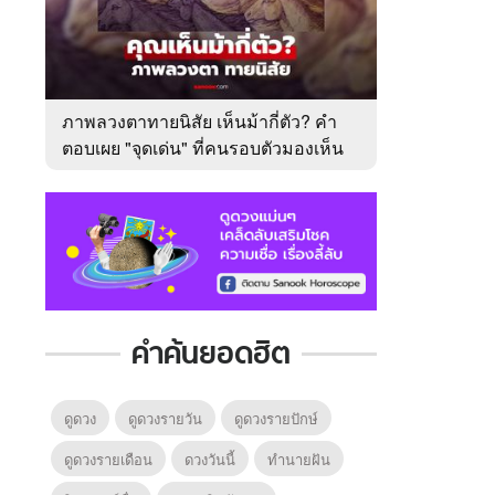
ภาพลวงตาทายนิสัย เห็นม้ากี่ตัว? คำ
ตอบเผย "จุดเด่น" ที่คนรอบตัวมองเห็น
ในตัวคุณ
คำค้นยอดฮิต
ดูดวง
ดูดวงรายวัน
ดูดวงรายปักษ์
ดูดวงรายเดือน
ดวงวันนี้
ทํานายฝัน