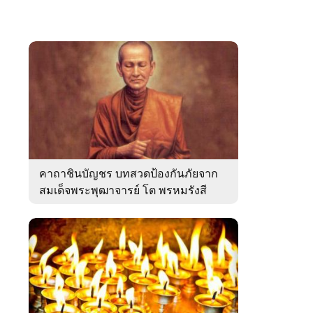
คาถาชินบัญชร บทสวดป้องกันภัยจาก
สมเด็จพระพุฒาจารย์ โต พรหมรังสี