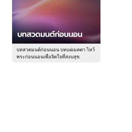
สัปดาห์
ของ
Sanook
ดูด
 WeTV
วง
บทสวดมนต์ก่อนนอน บทแผ่เมตตา ไหว้
พระก่อนนอนเพื่อจิตใจที่สงบสุข
ติดต่อโฆษณา
tencentthbd
sales@tencent.co.th
รา
ร้องเรียนเนื้อหาไม่เหมาะสม
แนะนำติชม แจ้งปัญหาการใช้งาน