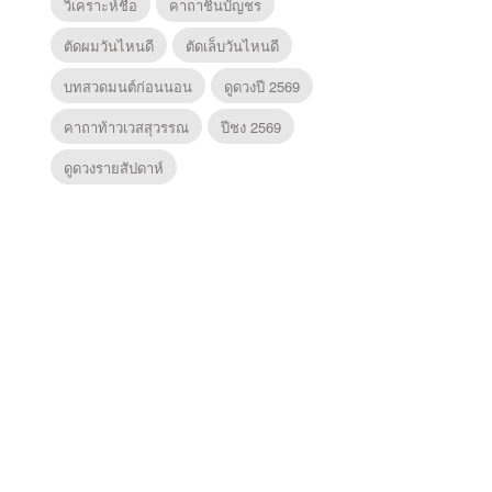
วิเคราะห์ชื่อ
คาถาชินบัญชร
ตัดผมวันไหนดี
ตัดเล็บวันไหนดี
บทสวดมนต์ก่อนนอน
ดูดวงปี 2569
คาถาท้าวเวสสุวรรณ
ปีชง 2569
ดูดวงรายสัปดาห์