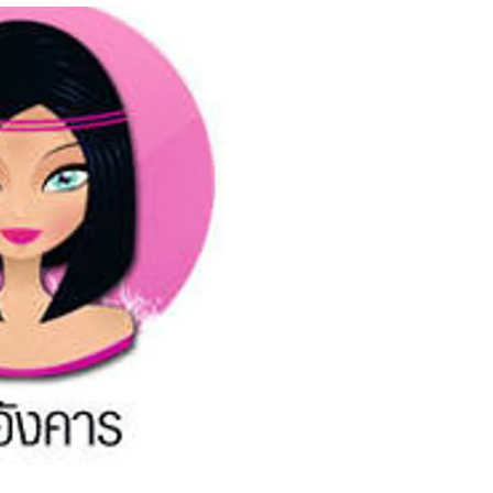
สุขภาพ
ดูทีวี
เที่ยว-กิน
WeTV
Tasteful Thailand
Exclusive
Sanook Choice
นิยาย
ยลได้ที่
ร่วมงานกับเ