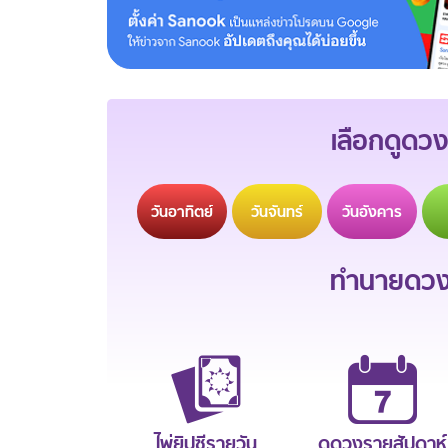
เลือกดูดวง
วัน
อาทิตย์
วัน
จันทร์
วัน
อังคาร
ทำนายดวงช
ไพ่ยิปซีรายวัน
ดูดวงรายสัปดาห์