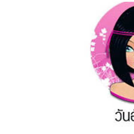
อัปเดตจีน
เช็กข่าวชัวร์
ติดตามสนุกโซเชี
ดาวน์โหลดสนุกแอปฟรี
สงวนลิขสิทธิ์ ©
2569
บริษัท อิมเมจ ฟิวเจอร์ (ประเทศไทย) จำกัด