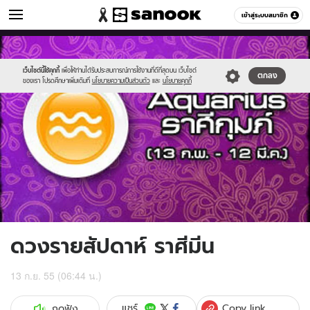
ดูดวง
เข้าสู่ระบบสมาชิก
หมวดอื่นๆ
//s.isanook.com/ho/0/ud/6/34717/2aquarius.jpg
Sanook
//s.isanook.com/sr/0/images/logo-
600
60
new-
sanook.png
เว็บไซต์นี้ใช้คุกกี้
เพื่อให้ท่านได้รับประสบการณ์การใช้งานที่ดีที่สุดบน เว็บไซต์
ตกลง
ของเรา โปรดศึกษาเพิ่มเติมที่
นโยบายความเป็นส่วนตัว
และ
นโยบายคุกกี้
ดวงรายสัปดาห์ ราศีมีน
13 ก.ย. 55 (06:44 น.)
Copy link
แชร์
กดฟัง