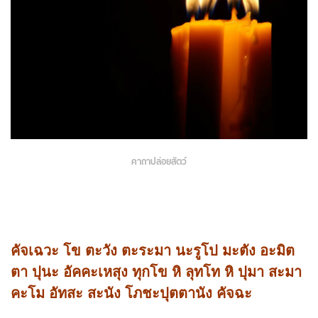
คาถาปล่อยสัตว์
คัจเฉวะ โข ตะวัง ตะระมา นะรูโป มะตัง อะมิต
ตา ปุนะ อัคคะเหสุง ทุกโข หิ ลุทโท หิ ปุมา สะมา
คะโม อัทสะ สะนัง โภชะปุตตานัง คัจฉะ