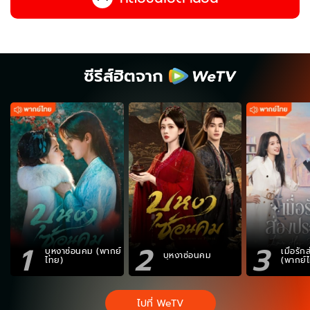
ซีรีส์ฮิตจาก
1
2
3
บุหงาซ่อนคม (พากย์
เมื่อรั
บุหงาซ่อนคม
ไทย)
(พากย์
ไปที่ WeTV