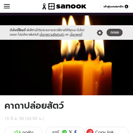
ดูดวง
เข้าสู่ระบบสมาชิก
หมวดอื่นๆ
//s.isanook.com/ho/0/ud/6/33669/m-
Sanook
//s.isanook.com/sr/0/images/logo-
600
60
2.jpg
new-
sanook.png
เว็บไซต์นี้ใช้คุกกี้
เพื่อให้ท่านได้รับประสบการณ์การใช้งานที่ดีที่สุดบน เว็บไซต์
ตกลง
ของเรา โปรดศึกษาเพิ่มเติมที่
นโยบายความเป็นส่วนตัว
และ
นโยบายคุกกี้
คาถาปล่อยสัตว์
15 มี.ค. 56 (04:00 น.)
Copy link
แชร์
กดฟัง