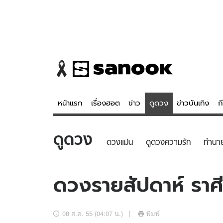
หน้าแรก
เรื่องฮอต
ข่าว
ดูดวง
ข่าวบันเทิง
ก
ดูดวง
ข่าว
ดูดวง - 
ดวงแม่น
ดูดวงความรัก
ทํานา
เรื่องฮอต
ดูดวง
ข่าว
หวยไทย
ดวงรายสัปดาห์ ราศี
ข่าวบันเทิง
สถิติหวยไท
ข่าวกีฬา
หวยลาว
08 ส.ค. 55 (04:07 น.)
พิมพ์
ข่าวเศรษฐกิจ