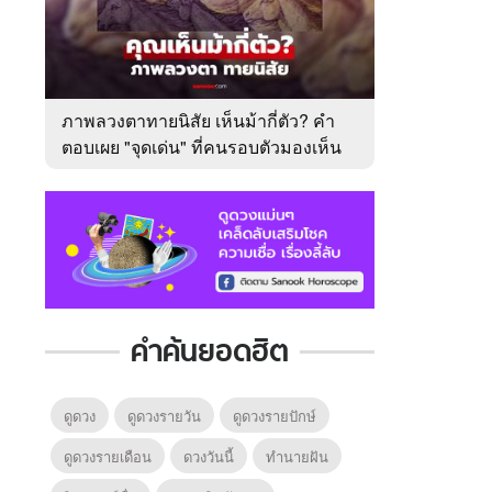
ภาพลวงตาทายนิสัย เห็นม้ากี่ตัว? คำ
ตอบเผย "จุดเด่น" ที่คนรอบตัวมองเห็น
ในตัวคุณ
คำค้นยอดฮิต
ดูดวง
ดูดวงรายวัน
ดูดวงรายปักษ์
ดูดวงรายเดือน
ดวงวันนี้
ทํานายฝัน