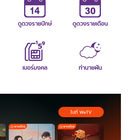
ดูดวงรายปักษ์
ดูดวงรายเดือน
เบอร์มงคล
ทำนายฝัน
ไปที่ WeTV