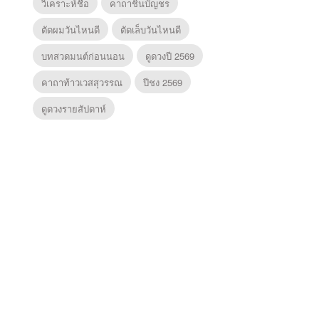
วิเคราะห์ชื่อ
คาถาชินบัญชร
ตัดผมวันไหนดี
ตัดเล็บวันไหนดี
บทสวดมนต์ก่อนนอน
ดูดวงปี 2569
คาถาท้าวเวสสุวรรณ
ปีชง 2569
ดูดวงรายสัปดาห์