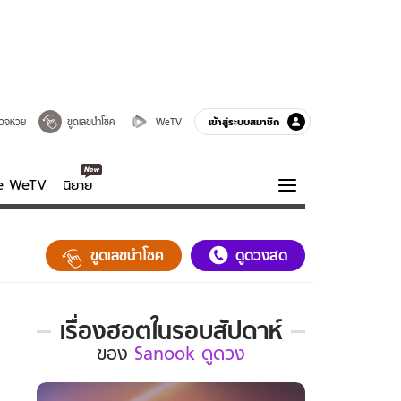
เข้าสู่ระบบสมาชิก
วจหวย
ขูดเลขนำโชค
WeTV
ve WeTV
นิยาย
รบรส
ความรู้รอบตัว
ขูดเลขนำโชค
ดูดวงสด
ฮาวทู
กูรู-รอบรู้
เรื่องฮอตในรอบสัปดาห์
เรื่อง
ของ
Sanook ดูดวง
ฮอต
ใน
รอบ