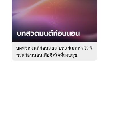
สัปดาห์
ของ
Sanook
ดูด
 WeTV
วง
บทสวดมนต์ก่อนนอน บทแผ่เมตตา ไหว้
พระก่อนนอนเพื่อจิตใจที่สงบสุข
ติดต่อโฆษณา
tencentthbd
sales@tencent.co.th
รา
ร้องเรียนเนื้อหาไม่เหมาะสม
แนะนำติชม แจ้งปัญหาการใช้งาน