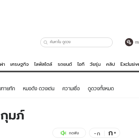
ตร
ีฬา
เศรษฐกิจ
ไลฟ์สไตล์
รถยนต์
ไอที
วัยรุ่น
คลิป
Exclusi
ตรวจหวย
ไลฟ์สไตล์
บันเทิงค
ยทายทัก
หมอดัง ดวงเด่น
ความเชื่อ
ดูดวงทั้งหมด
ผู้หญิง
หนัง-ละคร
ผู้ชาย
เพลง
กุมภ์
ย
วัยรุ่น
เกมส์
ไอที
คลิป
ก
+
-
ก
กดฟัง
รถยนต์
พอดแคสต์