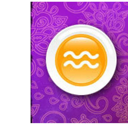
อัปเดตจีน
เช็กข่าวชัวร์
ติดตามสนุกโซเชี
ดาวน์โหลดสนุกแอปฟรี
สงวนลิขสิทธิ์ ©
2569
บริษัท อิมเมจ ฟิวเจอร์ (ประเทศไทย) จำกัด