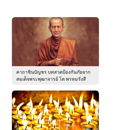
คาถาชินบัญชร บทสวดป้องกันภัยจาก
สมเด็จพระพุฒาจารย์ โต พรหมรังสี