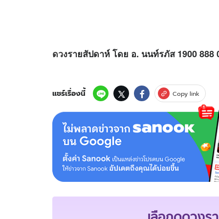
ดวง
รายสัปดาห์ โดย อ. นนท์รภัส 1900 888 
แชร์เรื่องนี้
Copy link
เลือกดู
ดวงรา