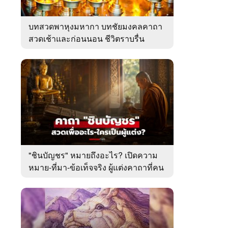
บทสวดพาหุงมหากา บทชัยมงคลคาถา
สวดเช้าและก่อนนอน ชีวิตราบรื่น
"ชินบัญชร" หมายถึงอะไร? เปิดความ
หมาย-ที่มา-ข้อเท็จจริง ผู้แต่งคาถาที่คน
ไทยคุ้นเคย