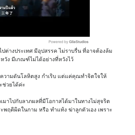
Powered by 
GliaStudios
ต่างประเทศ มีอุปสรรค ไม่ราบรื่น ที่อาจต้องล้ม
วัง มีเกณฑ์ไม่ได้อย่างที่หวังไว้
M
u
คความดันโลหิตสูง กำเริบ แต่แค่คุณทำจิตใจให้
t
e
ะช่วยได้ค่ะ
ัวเมาไปกับลาภผลที่มีโอกาสได้มาในทางไม่สุจริต
ะพฤติผิดในกาม หรือ ทำแท้ง ฆ่าลูกตัวเอง เพราะ