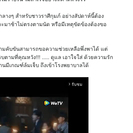
างๆ สำหรับชาวราศีกุมภ์ อย่างสัปดาห์นี้ต้อง
ที่จะมาช้าไม่ตรงตามนัด หรือมีเหตุขัดข้องต้องขอ
ง ยามคับขันสามารถขอความช่วยเหลือพึ่งพาได้ แต่
ามที่คุณหวัง!!! ..... ดูแล เอาใจใส่ ด้วยความรัก
านมีเกณฑ์ล้มเจ็บ ถึงเข้าโรงพยาบาลได้
รับชม
arrow_forward_ios