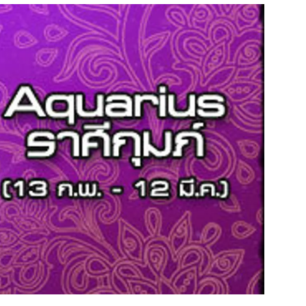
สุขภาพ
ดูทีวี
เที่ยว-กิน
WeTV
Tasteful Thailand
Exclusive
Sanook Choice
นิยาย
ยลได้ที่
ร่วมงานกับเ