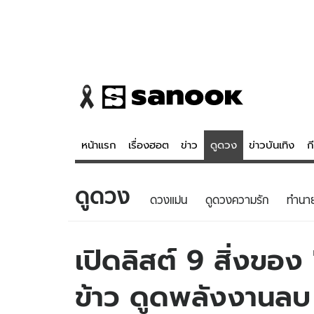
หน้าแรก
เรื่องฮอต
ข่าว
ดูดวง
ข่าวบันเทิง
ก
ดูดวง
ข่าว
ดูดวง - 
ดวงแม่น
ดูดวงความรัก
ทํานา
เรื่องฮอต
ดูดวง
ข่าว
หวยไทย
เปิดลิสต์ 9 สิ่งของ
ข่าวบันเทิง
สถิติหวยไท
ข้าว ดูดพลังงานลบ 
ข่าวกีฬา
หวยลาว
ข่าวเศรษฐกิจ