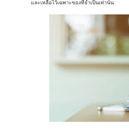
และเหลือไว้เฉพาะของที่จำเป็นเท่านั้น