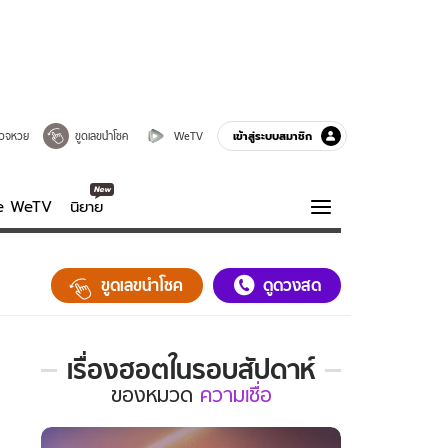
เข้าสู่ระบบสมาชิก
วจหวย
ขูดเลขนำโชค
WeTV
ve WeTV
นิยาย
รบรส
ความรู้รอบตัว
ขูดเลขนำโชค
ดูดวงสด
ฮาวทู
กูรู-รอบรู้
เรื่องฮอตในรอบสัปดาห์
เรื่อง
ของ
หมวด
ความเชื่อ
ฮอต
ใน
รอบ