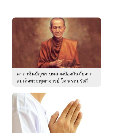
คาถาชินบัญชร บทสวดป้องกันภัยจาก
สมเด็จพระพุฒาจารย์ โต พรหมรังสี