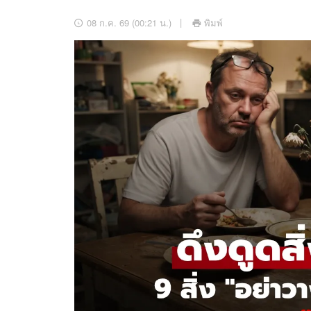
อัปเดตจีน
08 ก.ค. 69 (00:21 น.)
พิมพ์
เช็กข่าวชัวร์
ติดตามสนุกโซเชี
ดาวน์โหลดสนุกแอปฟรี
สงวนลิขสิทธิ์ ©
2569
บริษัท อิมเมจ ฟิวเจอร์ (ประเทศไทย) จำกัด