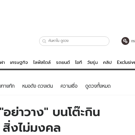
ตร
ีฬา
เศรษฐกิจ
ไลฟ์สไตล์
รถยนต์
ไอที
วัยรุ่น
คลิป
Exclusi
ตรวจหวย
ไลฟ์สไตล์
บันเทิงค
ยทายทัก
หมอดัง ดวงเด่น
ความเชื่อ
ดูดวงทั้งหมด
ผู้หญิง
หนัง-ละคร
ผู้ชาย
เพลง
 "อย่าวาง" บนโต๊ะกิน
ย
วัยรุ่น
เกมส์
สิ่งไม่มงคล
ไอที
คลิป
รถยนต์
พอดแคสต์