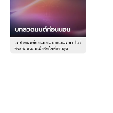
สัปดาห์
ของ
หมวด
ความ
 WeTV
เชื่อ
บทสวดมนต์ก่อนนอน บทแผ่เมตตา ไหว้
พระก่อนนอนเพื่อจิตใจที่สงบสุข
ติดต่อโฆษณา
tencentthbd
sales@tencent.co.th
รา
ร้องเรียนเนื้อหาไม่เหมาะสม
แนะนำติชม แจ้งปัญหาการใช้งาน