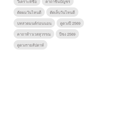
วิเคราะห์ชื่อ
คาถาชินบัญชร
ตัดผมวันไหนดี
ตัดเล็บวันไหนดี
บทสวดมนต์ก่อนนอน
ดูดวงปี 2569
คาถาท้าวเวสสุวรรณ
ปีชง 2569
ดูดวงรายสัปดาห์