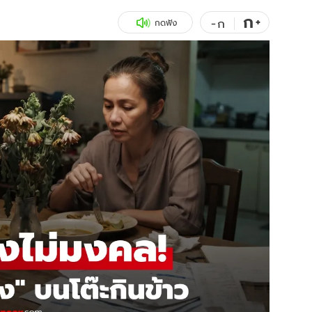
ก
สุขภาพ
+
ดูทีวี
-
ก
กดฟัง
เที่ยว-กิน
WeTV
Tasteful Thailand
Exclusive
Sanook Choice
นิยาย
ยลได้ที่
ร่วมงานกับเ