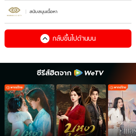
สนับสนุนเนื้อหา
กลับขึ้นไปด้านบน
ซีรีส์ฮิตจาก