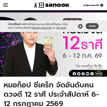
ดูดวง
เข้าสู่ระบบสมาชิก
หมวดอื่นๆ
//s.isanook.com/ho/0/ud/65/329814/new-
Sanook
//s.isanook.com/sr/0/images/logo-
600
60
thumbnail1200x720_v2-
new-
20.jpg
sanook.png
เว็บไซต์นี้ใช้คุกกี้
เพื่อให้ท่านได้รับประสบการณ์การใช้งานที่ดีที่สุดบน เว็บไซต์
ตกลง
ของเรา โปรดศึกษาเพิ่มเติมที่
นโยบายความเป็นส่วนตัว
และ
นโยบายคุกกี้
หมอท็อป ซีเคร็ท จัดอันดับคน
ดวงดี 12 ราศี ประจำสัปดาห์ 6-
12 กรกฎาคม 2569