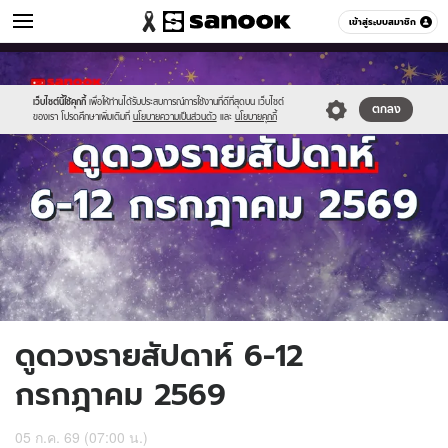
ดูดวง
เข้าสู่ระบบสมาชิก
หมวดอื่นๆ
//s.isanook.com/ho/0/ud/65/329602/1200x720_horo-
Sanook
//s.isanook.com/sr/0/images/logo-
600
60
week(75).jpg
new-
sanook.png
เว็บไซต์นี้ใช้คุกกี้
เพื่อให้ท่านได้รับประสบการณ์การใช้งานที่ดีที่สุดบน เว็บไซต์
ตกลง
ของเรา โปรดศึกษาเพิ่มเติมที่
นโยบายความเป็นส่วนตัว
และ
นโยบายคุกกี้
ดูดวงรายสัปดาห์ 6-12
กรกฎาคม 2569
05 ก.ค. 69 (07:00 น.)