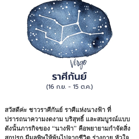
สวัสดีค่ะ ชาวราศีกันย์ ราศีแห่งนางฟ้า ที่
ปรารถนาความงดงาม บริสุทธิ์ และสมบูรณ์แบบ
ดังนั้นภารกิจของ “นางฟ้า” คือพยายามกำจัดสิ่ง
สกปรก มีมลพิษให้พ้นไปจากชีวิต ร่างกาย หัวใจ