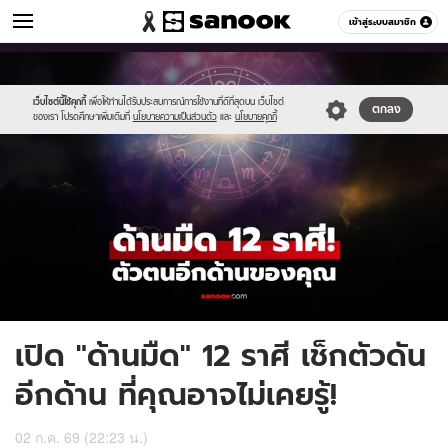
ดูดวง
เข้าสู่ระบบสมาชิก
หมวดอื่นๆ
//s.isanook.com/ho/0/ud/65/329546/new-
Sanook
//s.isanook.com/sr/0/images/logo-
600
60
thumbnail1200x720_v2-
new-
20.jpg
sanook.png
เว็บไซต์นี้ใช้คุกกี้
เพื่อให้ท่านได้รับประสบการณ์การใช้งานที่ดีที่สุดบน เว็บไซต์
ตกลง
ของเรา โปรดศึกษาเพิ่มเติมที่
นโยบายความเป็นส่วนตัว
และ
นโยบายคุกกี้
เปิด "ด้านมืด" 12 ราศี เช็กตัวดัน
อีกด้าน ที่คุณอาจไม่เคยรู้!
02 ก.ค. 69 (22:23 น.)