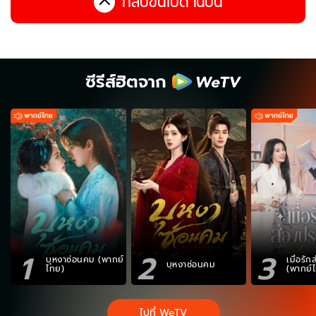
กลับขึ้นไปด้านบน
ซีรีส์ฮิตจาก
1
2
3
บุหงาซ่อนคม (พากย์
เมื่อรั
บุหงาซ่อนคม
ไทย)
(พากย์
ไปที่ WeTV