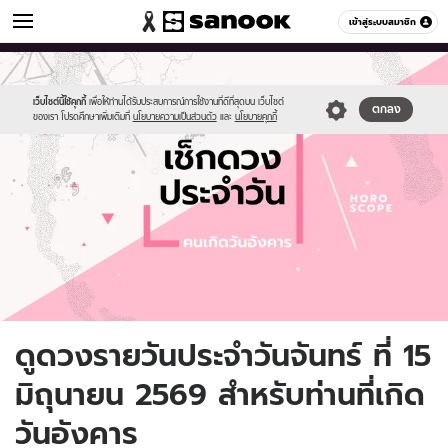
ดูดวง
เข้าสู่ระบบสมาชิก
หมวดอื่นๆ
//s.isanook.com/ho/0/ud/fxd/day/daily-
Sanook
//s.isanook.com/sr/0/images/logo-
600
60
horoscope-
new-
tuesday.jpg
sanook.png
เว็บไซต์นี้ใช้คุกกี้
เพื่อให้ท่านได้รับประสบการณ์การใช้งานที่ดีที่สุดบน เว็บไซต์
ตกลง
ของเรา โปรดศึกษาเพิ่มเติมที่
นโยบายความเป็นส่วนตัว
และ
นโยบายคุกกี้
ดูดวงรายวันประจำวันจันทร์ ที่ 15
มิถุนายน 2569 สำหรับท่านที่เกิด
วันอังคาร