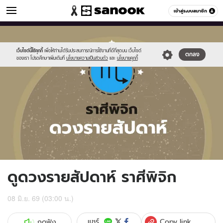
ดูดวง
เข้าสู่ระบบสมาชิก
หมวดอื่นๆ
//s.isanook.com/ho/0/ud/fxd/week/weekly-
Sanook
//s.isanook.com/sr/0/images/logo-
600
60
horoscope-
new-
scorpio_zodi.jpg
sanook.png
เว็บไซต์นี้ใช้คุกกี้
เพื่อให้ท่านได้รับประสบการณ์การใช้งานที่ดีที่สุดบน เว็บไซต์
ตกลง
ของเรา โปรดศึกษาเพิ่มเติมที่
นโยบายความเป็นส่วนตัว
และ
นโยบายคุกกี้
ดูดวงรายสัปดาห์ ราศีพิจิก
08 มิ.ย. 69 (03:00 น.)
Copy link
แชร์
กดฟัง