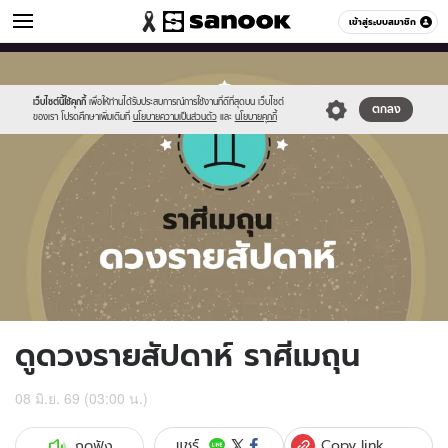
ดูดวง
เข้าสู่ระบบสมาชิก
หมวดอื่นๆ
//s.isanook.com/ho/0/ud/fxd/week/weekly-
Sanook
//s.isanook.com/sr/0/images/logo-
600
60
horoscope-
new-
gemini_zodia.jpg
sanook.png
เว็บไซต์นี้ใช้คุกกี้
เพื่อให้ท่านได้รับประสบการณ์การใช้งานที่ดีที่สุดบน เว็บไซต์
ตกลง
ของเรา โปรดศึกษาเพิ่มเติมที่
นโยบายความเป็นส่วนตัว
และ
นโยบายคุกกี้
ดูดวงรายสัปดาห์ ราศีเมถุน
08 มิ.ย. 69 (03:00 น.)
Copy link
แชร์
กดฟัง