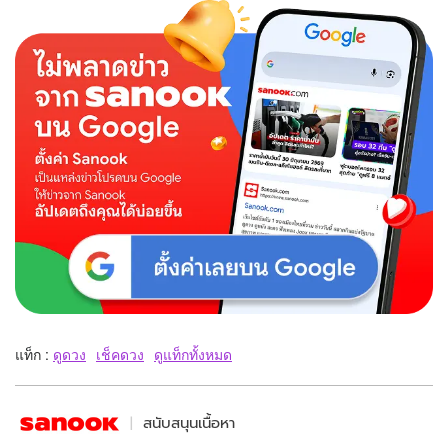
แท็ก :
ดูดวง
เช็คดวง
ดูแท็กทั้งหมด
สนับสนุนเนื้อหา