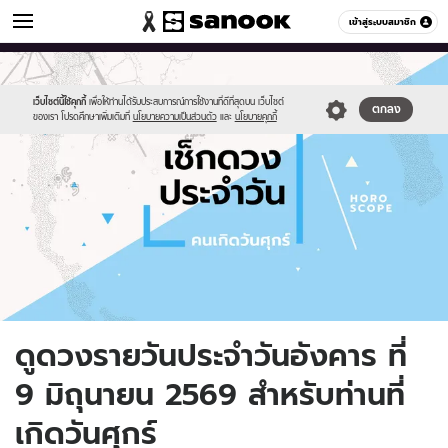
ดูดวง
เข้าสู่ระบบสมาชิก
หมวดอื่นๆ
//s.isanook.com/ho/0/ud/fxd/day/daily-
Sanook
//s.isanook.com/sr/0/images/logo-
600
60
horoscope-
new-
friday.jpg
sanook.png
เว็บไซต์นี้ใช้คุกกี้
เพื่อให้ท่านได้รับประสบการณ์การใช้งานที่ดีที่สุดบน เว็บไซต์
ตกลง
ของเรา โปรดศึกษาเพิ่มเติมที่
นโยบายความเป็นส่วนตัว
และ
นโยบายคุกกี้
ดูดวงรายวันประจำวันอังคาร ที่
9 มิถุนายน 2569 สำหรับท่านที่
เกิดวันศุกร์