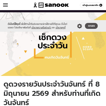
ดูดวง
เข้าสู่ระบบสมาชิก
หมวดอื่นๆ
//s.isanook.com/ho/0/ud/fxd/day/daily-
Sanook
//s.isanook.com/sr/0/images/logo-
600
60
horoscope-
new-
monday.jpg
sanook.png
เว็บไซต์นี้ใช้คุกกี้
เพื่อให้ท่านได้รับประสบการณ์การใช้งานที่ดีที่สุดบน เว็บไซต์
ตกลง
ของเรา โปรดศึกษาเพิ่มเติมที่
นโยบายความเป็นส่วนตัว
และ
นโยบายคุกกี้
ดูดวงรายวันประจำวันจันทร์ ที่ 8
มิถุนายน 2569 สำหรับท่านที่เกิด
วันจันทร์