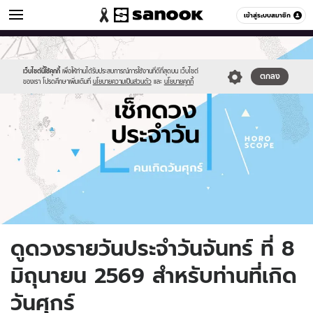
ดูดวง
เข้าสู่ระบบสมาชิก
หมวดอื่นๆ
//s.isanook.com/ho/0/ud/fxd/day/daily-
Sanook
//s.isanook.com/sr/0/images/logo-
600
60
horoscope-
new-
friday.jpg
sanook.png
เว็บไซต์นี้ใช้คุกกี้
เพื่อให้ท่านได้รับประสบการณ์การใช้งานที่ดีที่สุดบน เว็บไซต์
ตกลง
ของเรา โปรดศึกษาเพิ่มเติมที่
นโยบายความเป็นส่วนตัว
และ
นโยบายคุกกี้
ดูดวงรายวันประจำวันจันทร์ ที่ 8
มิถุนายน 2569 สำหรับท่านที่เกิด
วันศุกร์