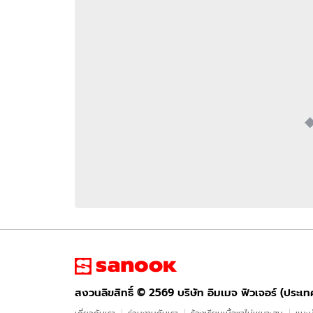
อัปเดตจีน
เช็กข่าวชัวร์
ติดตามสนุกโซเชี
ดาวน์โหลดสนุกแอปฟรี
สงวนลิขสิทธิ์ ©
2569
บริษัท อิมเมจ ฟิวเจอร์ (ประเทศไทย) จำกัด
สงวนลิขสิทธิ์ ©
2569
บริษัท อิมเมจ ฟิวเจอร์ (ประเ