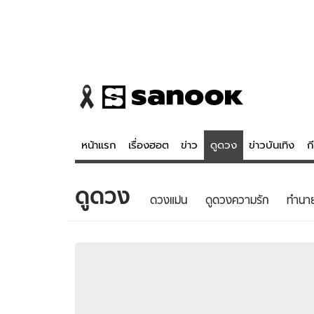
หน้าแรก
เรื่องฮอต
ข่าว
ดูดวง
ข่าวบันเทิง
ก
ดูดวง
ข่าว
ดูดวง - 
ดวงแม่น
ดูดวงความรัก
ทํานา
เรื่องฮอต
ดูดวง
ข่าว
หวยไทย
ข่าวบันเทิง
สถิติหวยไท
ข่าวกีฬา
หวยลาว
ข่าวเศรษฐกิจ