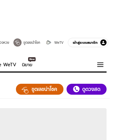
เข้าสู่ระบบสมาชิก
วจหวย
ขูดเลขนำโชค
WeTV
ve WeTV
นิยาย
รบรส
ความรู้รอบตัว
ขูดเลขนำโชค
ดูดวงสด
ฮาวทู
กูรู-รอบรู้