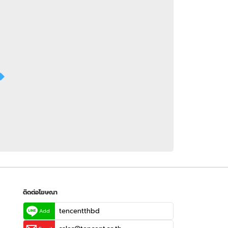
 WeTV
ติดต่อโฆษณา
tencentthbd
sales@tencent.co.th
รา
ร้องเรียนเนื้อหาไม่เหมาะสม
แนะนำติชม แจ้งปัญหาการใช้งาน
ติดต่อโฆษณา
tencentthbd
Add