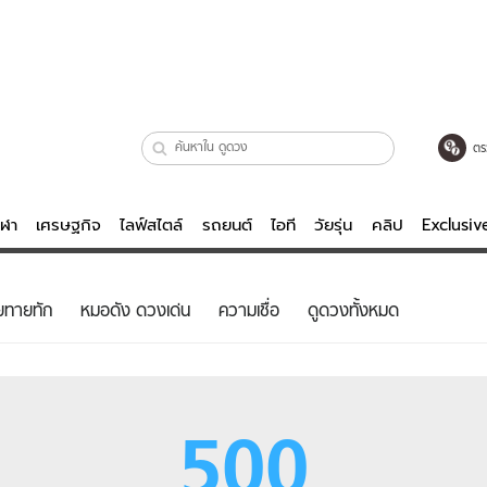
ตร
ีฬา
เศรษฐกิจ
ไลฟ์สไตล์
รถยนต์
ไอที
วัยรุ่น
คลิป
Exclusi
ตรวจหวย
ไลฟ์สไตล์
บันเทิงค
ยทายทัก
หมอดัง ดวงเด่น
ความเชื่อ
ดูดวงทั้งหมด
ผู้หญิง
หนัง-ละคร
ผู้ชาย
เพลง
ย
วัยรุ่น
เกมส์
500
ไอที
คลิป
รถยนต์
พอดแคสต์