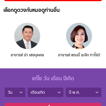
เลือกดูดวงกับหมอดูท่านอื่น
อาจารย์ นำ เสขบุคคล
อาจารย์ แทมมี่ เมจิก ทาโร่ต์
แก้ไข วัน เดือน ปีเกิด
วัน
เดือนเกิด
ปี พ.ศ.