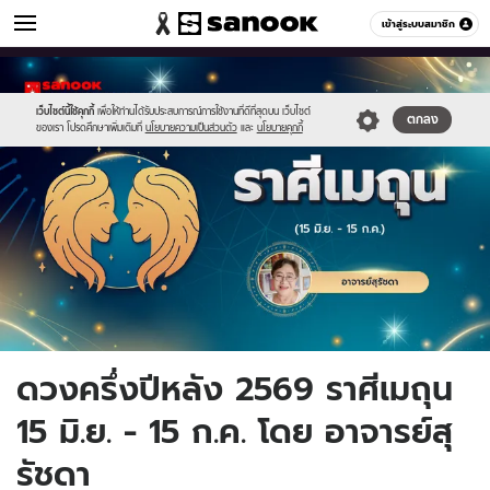
ดูดวง
เข้าสู่ระบบสมาชิก
หมวดอื่นๆ
//s.isanook.com/ho/0/ud/65/326958/opt1-
Sanook
//s.isanook.com/sr/0/images/logo-
600
60
02.jpg
new-
sanook.png
เว็บไซต์นี้ใช้คุกกี้
เพื่อให้ท่านได้รับประสบการณ์การใช้งานที่ดีที่สุดบน เว็บไซต์
ตกลง
ของเรา โปรดศึกษาเพิ่มเติมที่
นโยบายความเป็นส่วนตัว
และ
นโยบายคุกกี้
ดวงครึ่งปีหลัง 2569 ราศีเมถุน
15 มิ.ย. - 15 ก.ค. โดย อาจารย์สุ
รัชดา