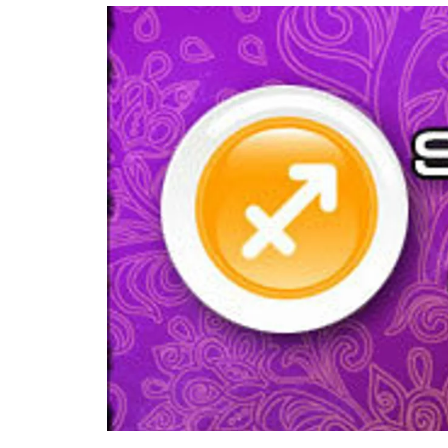
อัปเดตจีน
เช็กข่าวชัวร์
ติดตามสนุกโซเชี
ดาวน์โหลดสนุกแอปฟรี
สงวนลิขสิทธิ์ ©
2569
บริษัท อิมเมจ ฟิวเจอร์ (ประเทศไทย) จำกัด