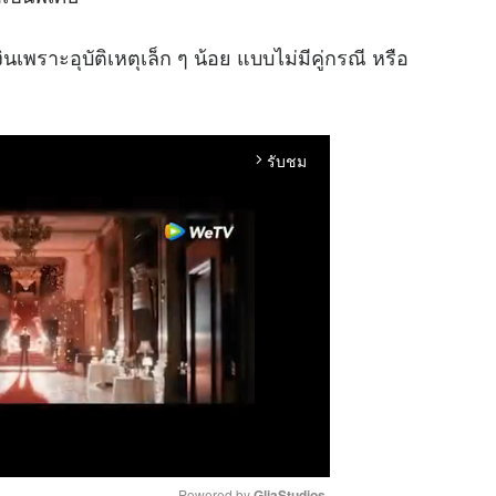
นเพราะอุบัติเหตุเล็ก ๆ น้อย แบบไม่มีคู่กรณี หรือ
รับชม
arrow_forward_ios
Powered by 
GliaStudios