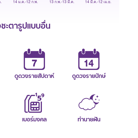
.
14 ม.ค.-12 ก.พ.
13 ก.พ.-13 มี.ค.
14 มี.ค.-12 เม.ย.
ะตารูปแบบอื่น
ดูดวงรายสัปดาห์
ดูดวงรายปักษ์
เบอร์มงคล
ทำนายฝัน