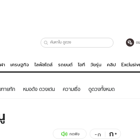
ตร
ีฬา
เศรษฐกิจ
ไลฟ์สไตล์
รถยนต์
ไอที
วัยรุ่น
คลิป
Exclusi
ตรวจหวย
ไลฟ์สไตล์
บันเทิงค
ยทายทัก
หมอดัง ดวงเด่น
ความเชื่อ
ดูดวงทั้งหมด
ผู้หญิง
หนัง-ละคร
ผู้ชาย
เพลง
ู
ย
วัยรุ่น
เกมส์
ไอที
คลิป
ก
+
-
ก
กดฟัง
รถยนต์
พอดแคสต์