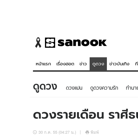
หน้าแรก
เรื่องฮอต
ข่าว
ดูดวง
ข่าวบันเทิง
ก
ดูดวง
ข่าว
ดูดวง - 
ดวงแม่น
ดูดวงความรัก
ทํานา
เรื่องฮอต
ดูดวง
ข่าว
หวยไทย
ดวงรายเดือน ราศีธน
ข่าวบันเทิง
สถิติหวยไท
ข่าวกีฬา
หวยลาว
30 ก.ค. 55 (04:27 น.)
พิมพ์
ข่าวเศรษฐกิจ