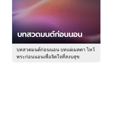
สัปดาห์
ของ
Sanook
ดูด
 WeTV
วง
บทสวดมนต์ก่อนนอน บทแผ่เมตตา ไหว้
พระก่อนนอนเพื่อจิตใจที่สงบสุข
ติดต่อโฆษณา
tencentthbd
sales@tencent.co.th
รา
ร้องเรียนเนื้อหาไม่เหมาะสม
แนะนำติชม แจ้งปัญหาการใช้งาน