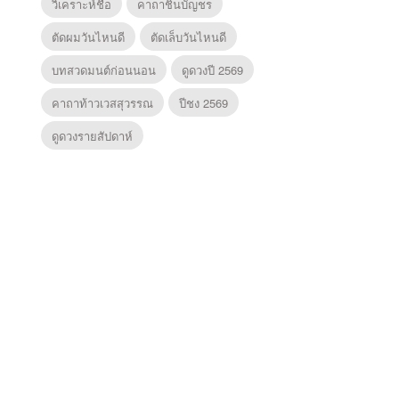
วิเคราะห์ชื่อ
คาถาชินบัญชร
ตัดผมวันไหนดี
ตัดเล็บวันไหนดี
บทสวดมนต์ก่อนนอน
ดูดวงปี 2569
คาถาท้าวเวสสุวรรณ
ปีชง 2569
ดูดวงรายสัปดาห์