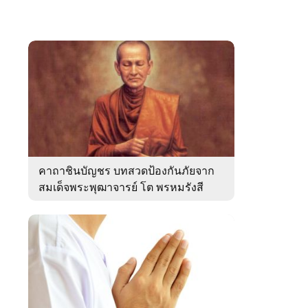
คาถาชินบัญชร บทสวดป้องกันภัยจาก
สมเด็จพระพุฒาจารย์ โต พรหมรังสี