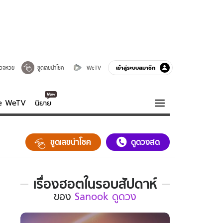
เข้าสู่ระบบสมาชิก
วจหวย
ขูดเลขนำโชค
WeTV
ve WeTV
นิยาย
รบรส
ความรู้รอบตัว
ขูดเลขนำโชค
ดูดวงสด
ฮาวทู
กูรู-รอบรู้
เรื่องฮอตในรอบสัปดาห์
เรื่อง
ของ
Sanook ดูดวง
ฮอต
ใน
รอบ