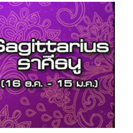
สุขภาพ
ดูทีวี
เที่ยว-กิน
WeTV
Tasteful Thailand
Exclusive
Sanook Choice
นิยาย
ยลได้ที่
ร่วมงานกับเ