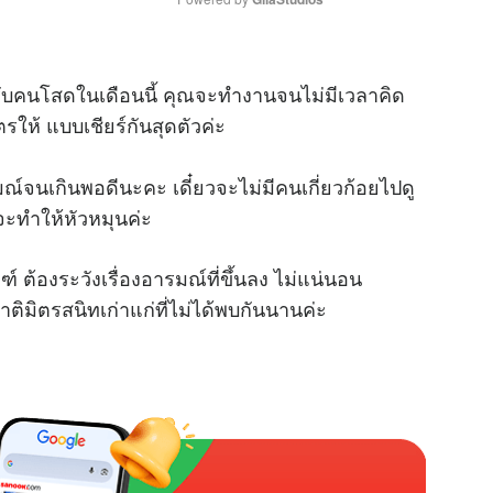
M
ับคนโสดในเดือนนี้ คุณจะทำงานจนไม่มีเวลาคิด
u
t
ตรให้ แบบเชียร์กันสุดตัวค่ะ
e
ณ์จนเกินพอดีนะคะ เดี๋ยวจะไม่มีคนเกี่ยวก้อยไปดู
 จะทำให้หัวหมุนค่ะ
 ต้องระวังเรื่องอารมณ์ที่ขึ้นลง ไม่แน่นอน
าติมิตรสนิทเก่าแก่ที่ไม่ได้พบกันนานค่ะ