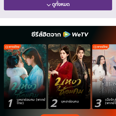
ดูทั้งหมด
ซีรีส์ฮิตจาก
1
2
3
บุหงาซ่อนคม (พากย์
เมื่อรั
บุหงาซ่อนคม
ไทย)
(พากย์