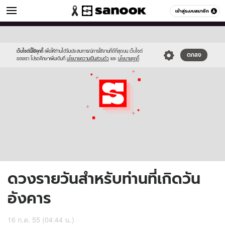
ดูดวง
เข้าสู่ระบบสมาชิก
หมวดอื่นๆ
//s.isanook.com/ho/0/ud/6/32057/170-
Sanook
//s.isanook.com/sr/0/images/logo-
600
60
tue_b.jpg
new-
sanook.png
เว็บไซต์นี้ใช้คุกกี้
เพื่อให้ท่านได้รับประสบการณ์การใช้งานที่ดีที่สุดบน เว็บไซต์
ตกลง
ของเรา โปรดศึกษาเพิ่มเติมที่
นโยบายความเป็นส่วนตัว
และ
นโยบายคุกกี้
ดวงรายวันสำหรับท่านที่เกิดวัน
อังคาร
16 ก.ค. 55 (04:44 น.)