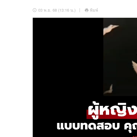
อัปเดตจีน
03 พ.ย. 68 (13:16 น.)
พิมพ์
เช็กข่าวชัวร์
ติดตามสนุกโซเชี
ดาวน์โหลดสนุกแอปฟรี
สงวนลิขสิทธิ์ ©
2569
บริษัท อิมเมจ ฟิวเจอร์ (ประเทศไทย) จำกัด