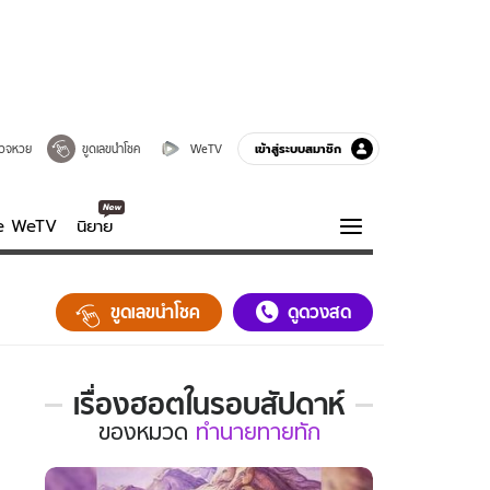
เข้าสู่ระบบสมาชิก
วจหวย
ขูดเลขนำโชค
WeTV
ve WeTV
นิยาย
รบรส
ความรู้รอบตัว
ขูดเลขนำโชค
ดูดวงสด
ฮาวทู
กูรู-รอบรู้
เรื่องฮอตในรอบสัปดาห์
เรื่อง
ของ
หมวด
ทำนายทายทัก
ฮอต
ใน
รอบ