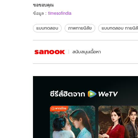
ขอขอบคุณ
อยู่
ข้อมูล
:
timesofindia
แบบทดสอบ
ภาพทายนิสัย
แบบทดสอบ ทายนิส
สนับสนุนเนื้อหา
ซีรีส์ฮิตจาก