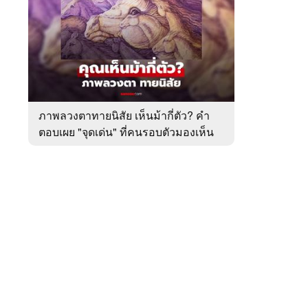
สัปดาห์
ของ
หมวด
ทำนาย
 WeTV
ทาย
ทัก
ภาพลวงตาทายนิสัย เห็นม้ากี่ตัว? คำ
ตอบเผย "จุดเด่น" ที่คนรอบตัวมองเห็น
ติดต่อโฆษณา
ในตัวคุณ
tencentthbd
sales@tencent.co.th
รา
ร้องเรียนเนื้อหาไม่เหมาะสม
แนะนำติชม แจ้งปัญหาการใช้งาน