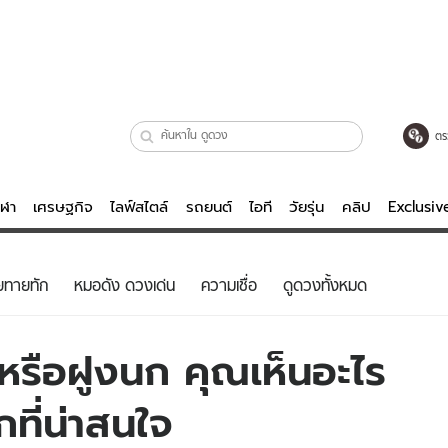
ตร
ีฬา
เศรษฐกิจ
ไลฟ์สไตล์
รถยนต์
ไอที
วัยรุ่น
คลิป
Exclusi
ตรวจหวย
ไลฟ์สไตล์
บันเทิงค
ยทายทัก
หมอดัง ดวงเด่น
ความเชื่อ
ดูดวงทั้งหมด
ผู้หญิง
หนัง-ละคร
ผู้ชาย
เพลง
รือฝูงนก คุณเห็นอะไร
ย
วัยรุ่น
เกมส์
กที่น่าสนใจ
ไอที
คลิป
รถยนต์
พอดแคสต์