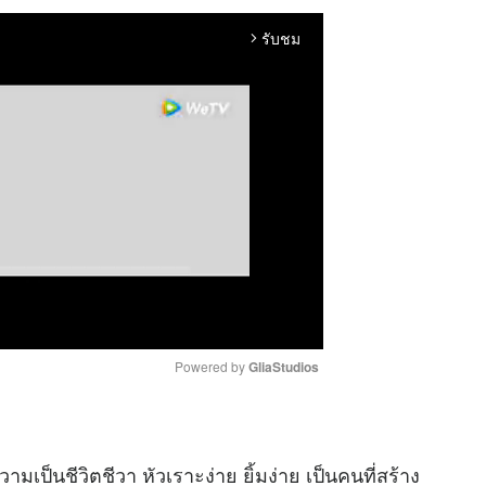
รับชม
arrow_forward_ios
Powered by 
GliaStudios
M
u
วามเป็นชีวิตชีวา หัวเราะง่าย ยิ้มง่าย เป็นคนที่สร้าง