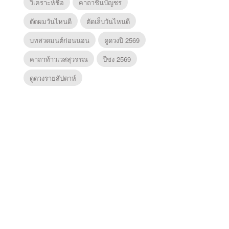
วิเคราะห์ชื่อ
คาถาชินบัญชร
ตัดผมวันไหนดี
ตัดเล็บวันไหนดี
บทสวดมนต์ก่อนนอน
ดูดวงปี 2569
คาถาท้าวเวสสุวรรณ
ปีชง 2569
ดูดวงรายสัปดาห์