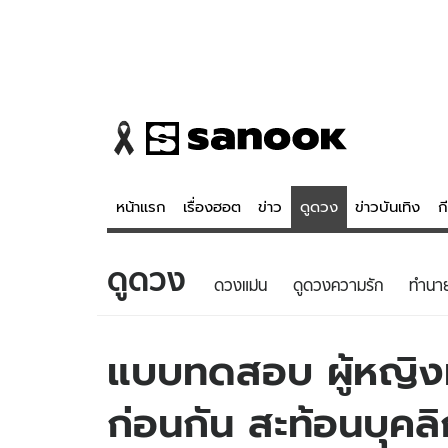
หน้าแรก
เรื่องฮอต
ข่าว
ดูดวง
ข่าวบันเทิง
ก
ดูดวง
ข่าว
ดูดวง - 
ดวงแม่น
ดูดวงความรัก
ทํานา
เรื่องฮอต
ดูดวง
ข่าว
หวยไทย
แบบทดสอบ ผู้หญิงห
ข่าวบันเทิง
สถิติหวยไท
ก่อนกัน สะท้อนบุคลิ
ข่าวกีฬา
หวยลาว
ข่าวเศรษฐกิจ