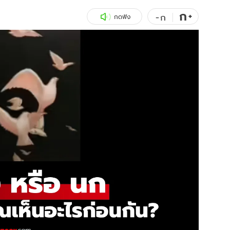
ก
สุขภาพ
+
ดูทีวี
-
ก
กดฟัง
เที่ยว-กิน
WeTV
Tasteful Thailand
Exclusive
Sanook Choice
นิยาย
ยลได้ที่
ร่วมงานกับเ