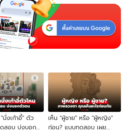
นั่งเก้าอี้" ตัว
เห็น "ผู้ชาย" หรือ "ผู้หญิง"
ทดสอบ บ่งบอก
ก่อน? แบบทดสอบ เผย
และตัวตนที่ซ่อน
บุคลิกตัวคุณจากภาพลวงตา