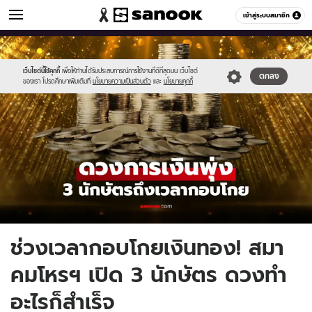
ดูดวง
เข้าสู่ระบบสมาชิก
หมวดอื่นๆ
//s.isanook.com/ho/0/ud/63/315883/new-
Sanook
//s.isanook.com/sr/0/images/logo-
600
60
thumbnail1200x720_v2-
new-
20.jpg
sanook.png
เว็บไซต์นี้ใช้คุกกี้
เพื่อให้ท่านได้รับประสบการณ์การใช้งานที่ดีที่สุดบน เว็บไซต์
ตกลง
ของเรา โปรดศึกษาเพิ่มเติมที่
นโยบายความเป็นส่วนตัว
และ
นโยบายคุกกี้
ช่วงเวลากอบโกยเงินทอง! สมา
คมโหรฯ เปิด 3 นักษัตร ดวงทำ
อะไรก็สำเร็จ