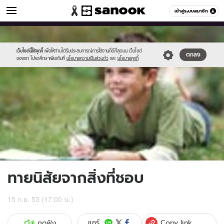
ดูดวง
เข้าสู่ระบบสมาชิก
หมวดอื่นๆ
//s.isanook.com/ho/0/ud/0/3153/m_02878_001.jpg
Sanook
//s.isanook.com/sr/0/images/logo-
600
60
new-
sanook.png
เว็บไซต์นี้ใช้คุกกี้
เพื่อให้ท่านได้รับประสบการณ์การใช้งานที่ดีที่สุดบน เว็บไซต์
ตกลง
ของเรา โปรดศึกษาเพิ่มเติมที่
นโยบายความเป็นส่วนตัว
และ
นโยบายคุกกี้
ทายนิสัยจากสิ่งที่ชอบ
15 ก.ย. 53 (17:00 น.)
Copy link
แชร์
กดฟัง