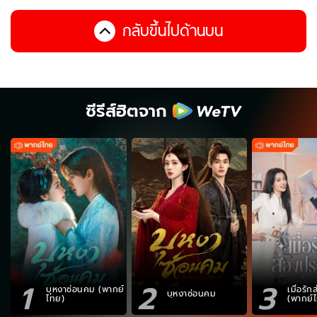
กลับขึ้นไปด้านบน
ซีรีส์ฮิตจาก
1
2
3
บุหงาซ่อนคม (พากย์
เมื่อรั
บุหงาซ่อนคม
ไทย)
(พากย์