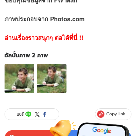
ภาพประกอบจาก Photos.com
อ่านเรื่องราวสนุกๆ ต่อได้ที่นี่ !!
อัลบั้มภาพ 2 ภาพ
อัลบั้ม
ภาพ
2
ภาพ
ของ
ทาย
นิสัย
จาก
Copy link
แชร์
สิ่ง
ที่
ชอบ