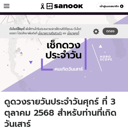
ดูดวง
เข้าสู่ระบบสมาชิก
หมวดอื่นๆ
//s.isanook.com/ho/0/ud/fxd/day/daily-
Sanook
//s.isanook.com/sr/0/images/logo-
600
60
horoscope-
new-
saturday.jpg
sanook.png
เว็บไซต์นี้ใช้คุกกี้
เพื่อให้ท่านได้รับประสบการณ์การใช้งานที่ดีที่สุดบน เว็บไซต์
ตกลง
ของเรา โปรดศึกษาเพิ่มเติมที่
นโยบายความเป็นส่วนตัว
และ
นโยบายคุกกี้
ดูดวงรายวันประจำวันศุกร์ ที่ 3
ตุลาคม 2568 สำหรับท่านที่เกิด
วันเสาร์