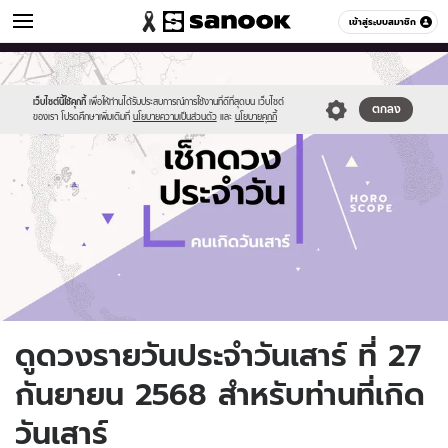
ดูดวง
เข้าสู่ระบบสมาชิก
หมวดอื่นๆ
//s.isanook.com/ho/0/ud/fxd/day/daily-
Sanook
//s.isanook.com/sr/0/images/logo-
600
60
horoscope-
new-
saturday.jpg
sanook.png
เว็บไซต์นี้ใช้คุกกี้
เพื่อให้ท่านได้รับประสบการณ์การใช้งานที่ดีที่สุดบน เว็บไซต์
ตกลง
ของเรา โปรดศึกษาเพิ่มเติมที่
นโยบายความเป็นส่วนตัว
และ
นโยบายคุกกี้
ดูดวงรายวันประจำวันเสาร์ ที่ 27
กันยายน 2568 สำหรับท่านที่เกิด
วันเสาร์