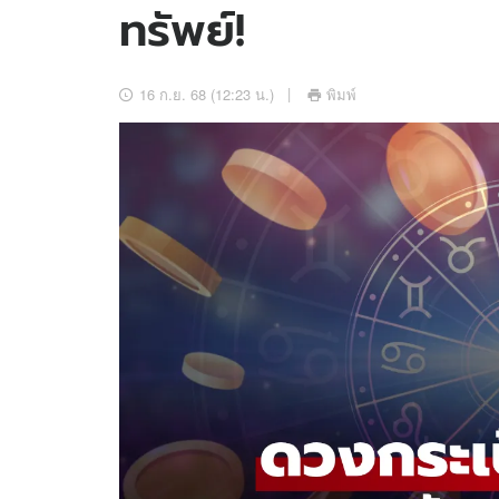
ทรัพย์!
อัปเดตจีน
เช็กข่าวชัวร์
16 ก.ย. 68 (12:23 น.)
พิมพ์
ติดตามสนุกโซเชี
ดาวน์โหลดสนุกแอปฟรี
สงวนลิขสิทธิ์ ©
2569
บริษัท อิมเมจ ฟิวเจอร์ (ประเทศไทย) จำกัด