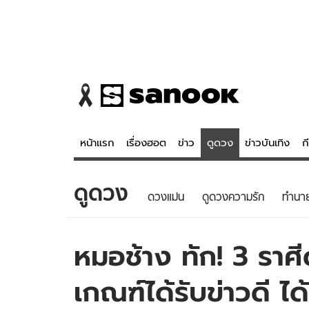
หน้าแรก
เรื่องฮอต
ข่าว
ดูดวง
ข่าวบันเทิง
ก
ดูดวง
ข่าว
ดูดวง - 
ดวงแม่น
ดูดวงความรัก
ทํานา
เรื่องฮอต
ดูดวง
ข่าว
หวยไทย
หมอช้าง ทัก! 3 ราศี
ข่าวบันเทิง
สถิติหวยไท
เกณฑ์ได้รับข่าวดี ได
ข่าวกีฬา
หวยลาว
ข่าวเศรษฐกิจ