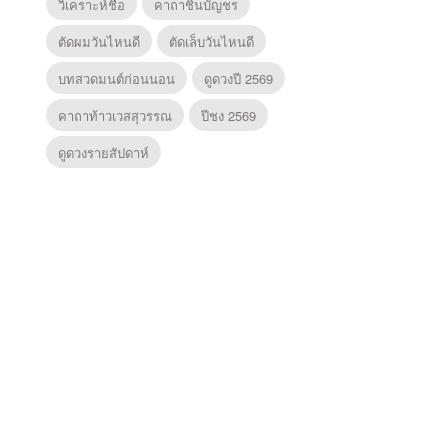
วิเคราะห์ชื่อ
คาถาชินบัญชร
ตัดผมวันไหนดี
ตัดเล็บวันไหนดี
บทสวดมนต์ก่อนนอน
ดูดวงปี 2569
คาถาท้าวเวสสุวรรณ
ปีชง 2569
ดูดวงรายสัปดาห์