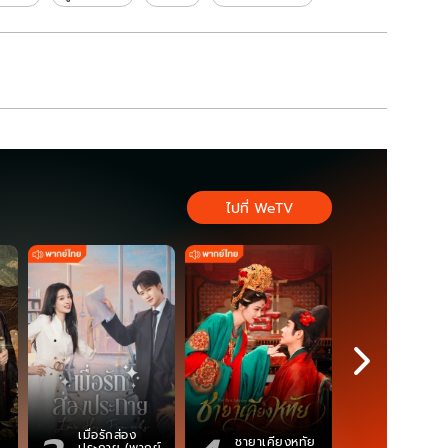
ไปที่ WeTV
เมื่อรักส่อง
ตำนานจอม
ชายาเคียงหทัย
ประกาย (พากย์
ภูตถังซาน