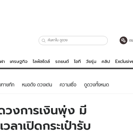
ตร
ีฬา
เศรษฐกิจ
ไลฟ์สไตล์
รถยนต์
ไอที
วัยรุ่น
คลิป
Exclusi
ตรวจหวย
ไลฟ์สไตล์
บันเทิงค
ยทายทัก
หมอดัง ดวงเด่น
ความเชื่อ
ดูดวงทั้งหมด
ผู้หญิง
หนัง-ละคร
ผู้ชาย
เพลง
ดวงการเงินพุ่ง มี
ย
วัยรุ่น
เกมส์
้เวลาเปิดกระเป๋ารับ
ไอที
คลิป
รถยนต์
พอดแคสต์