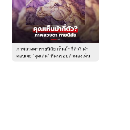
สัปดาห์
ของ
หมวด
ทำนาย
 WeTV
ทาย
ทัก
ภาพลวงตาทายนิสัย เห็นม้ากี่ตัว? คำ
ตอบเผย "จุดเด่น" ที่คนรอบตัวมองเห็น
ติดต่อโฆษณา
ในตัวคุณ
tencentthbd
sales@tencent.co.th
รา
ร้องเรียนเนื้อหาไม่เหมาะสม
แนะนำติชม แจ้งปัญหาการใช้งาน