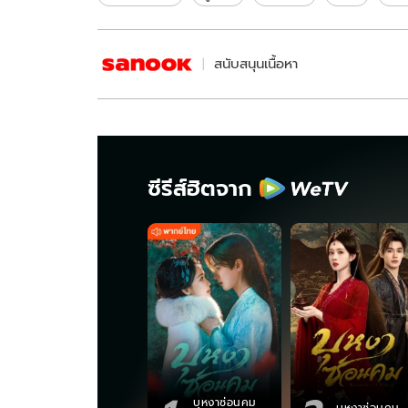
สนับสนุนเนื้อหา
ซีรีส์ฮิตจาก
บุหงาซ่อนคม
บุหงาซ่อนคม