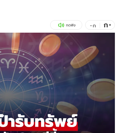
สุขภาพ
ดูทีวี
เที่ยว-กิน
WeTV
ก
+
-
ก
กดฟัง
Tasteful Thailand
Exclusive
Sanook Choice
นิยาย
ยลได้ที่
ร่วมงานกับเ