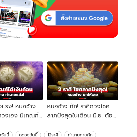
งแรง! หมอช้าง
หมอช้าง ทัก! ราศีดวงโชค
 ดวงเฮง มีเกณฑ์
ลาภปังสุดในเดือน มิ.ย. ต้อง
ยกให้ 2 ราศีนี้!
วันนี้
ดูดวงวันนี้
12ราศี
ทำนายทายทัก