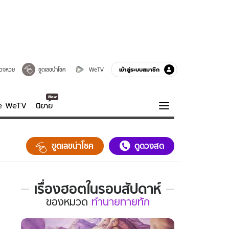
เข้าสู่ระบบสมาชิก
วจหวย
ขูดเลขนำโชค
WeTV
ve WeTV
นิยาย
รบรส
ความรู้รอบตัว
ขูดเลขนำโชค
ดูดวงสด
ฮาวทู
กูรู-รอบรู้
เรื่องฮอตในรอบสัปดาห์
เรื่อง
ของ
หมวด
ทำนายทายทัก
ฮอต
ใน
รอบ