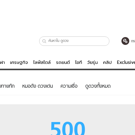
ตร
ีฬา
เศรษฐกิจ
ไลฟ์สไตล์
รถยนต์
ไอที
วัยรุ่น
คลิป
Exclusi
ตรวจหวย
ไลฟ์สไตล์
บันเทิงค
ยทายทัก
หมอดัง ดวงเด่น
ความเชื่อ
ดูดวงทั้งหมด
ผู้หญิง
หนัง-ละคร
ผู้ชาย
เพลง
ย
วัยรุ่น
เกมส์
500
ไอที
คลิป
รถยนต์
พอดแคสต์