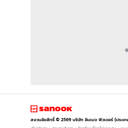
อัปเดตจีน
เช็กข่าวชัวร์
ติดตามสนุกโซเชี
ดาวน์โหลดสนุกแอปฟรี
สงวนลิขสิทธิ์ ©
2569
บริษัท อิมเมจ ฟิวเจอร์ (ประเทศไทย) จำกัด
สงวนลิขสิทธิ์ ©
2569
บริษัท อิมเมจ ฟิวเจอร์ (ประเ