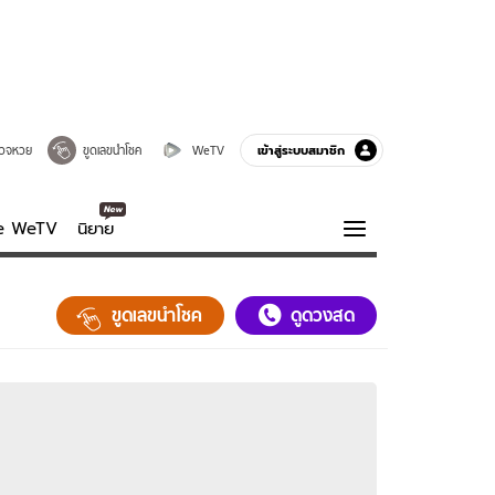
เข้าสู่ระบบสมาชิก
วจหวย
ขูดเลขนำโชค
WeTV
ve WeTV
นิยาย
รบรส
ความรู้รอบตัว
ขูดเลขนำโชค
ดูดวงสด
ฮาวทู
กูรู-รอบรู้