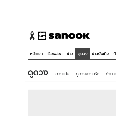
หน้าแรก
เรื่องฮอต
ข่าว
ดูดวง
ข่าวบันเทิง
ก
ดูดวง
ข่าว
ดูดวง - 
ดวงแม่น
ดูดวงความรัก
ทํานา
เรื่องฮอต
ดูดวง
ข่าว
หวยไทย
ข่าวบันเทิง
สถิติหวยไท
ข่าวกีฬา
หวยลาว
ข่าวเศรษฐกิจ