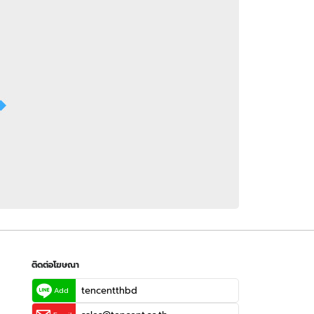
 WeTV
ติดต่อโฆษณา
tencentthbd
sales@tencent.co.th
รา
ร้องเรียนเนื้อหาไม่เหมาะสม
แนะนำติชม แจ้งปัญหาการใช้งาน
ติดต่อโฆษณา
tencentthbd
Add