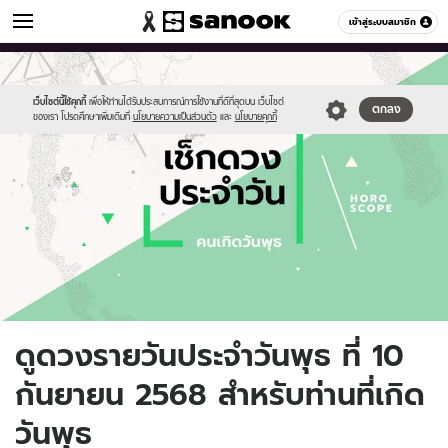
ดูดวง
เข้าสู่ระบบสมาชิก
หมวดอื่นๆ
//s.isanook.com/ho/0/ud/fxd/day/daily-
Sanook
//s.isanook.com/sr/0/images/logo-
600
60
horoscope-
new-
wednesday.jpg
sanook.png
เว็บไซต์นี้ใช้คุกกี้
เพื่อให้ท่านได้รับประสบการณ์การใช้งานที่ดีที่สุดบน เว็บไซต์
ตกลง
ของเรา โปรดศึกษาเพิ่มเติมที่
นโยบายความเป็นส่วนตัว
และ
นโยบายคุกกี้
ดูดวงรายวันประจำวันพุธ ที่ 10
กันยายน 2568 สำหรับท่านที่เกิด
วันพุธ