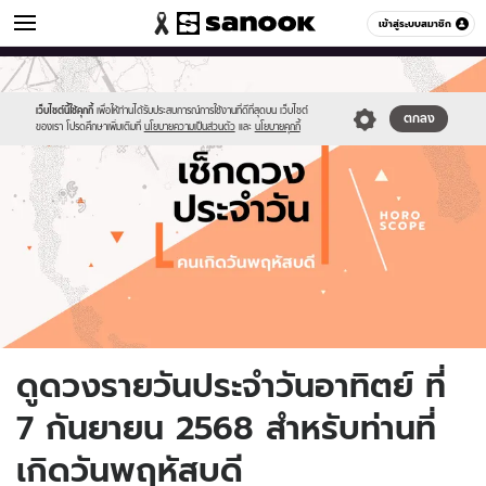
ดูดวง
เข้าสู่ระบบสมาชิก
หมวดอื่นๆ
//s.isanook.com/ho/0/ud/fxd/day/daily-
Sanook
//s.isanook.com/sr/0/images/logo-
600
60
horoscope-
new-
thursday.jpg
sanook.png
เว็บไซต์นี้ใช้คุกกี้
เพื่อให้ท่านได้รับประสบการณ์การใช้งานที่ดีที่สุดบน เว็บไซต์
ตกลง
ของเรา โปรดศึกษาเพิ่มเติมที่
นโยบายความเป็นส่วนตัว
และ
นโยบายคุกกี้
ดูดวงรายวันประจำวันอาทิตย์ ที่
7 กันยายน 2568 สำหรับท่านที่
เกิดวันพฤหัสบดี