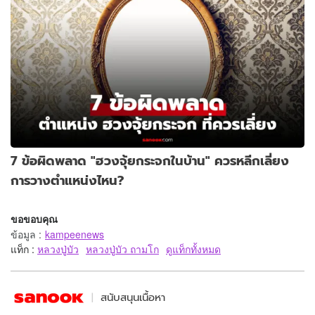
7 ข้อผิดพลาด "ฮวงจุ้ยกระจกในบ้าน" ควรหลีกเลี่ยง
การวางตำแหน่งไหน?
ขอขอบคุณ
ข้อมูล
:
kampeenews
แท็ก :
หลวงปู่บัว
หลวงปู่บัว ถามโก
ดูแท็กทั้งหมด
สนับสนุนเนื้อหา