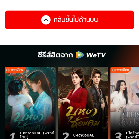
กลับขึ้นไปด้านบน
ซีรีส์ฮิตจาก
1
2
3
บุหงาซ่อนคม (พากย์
เมื่อรั
บุหงาซ่อนคม
ไทย)
(พากย์