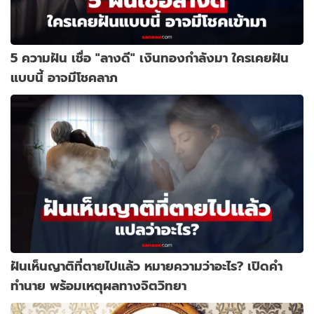
5 ความฝัน เชื่อ "ลางดี" เงินทองกำลังมา ใครเคยฝัน
แบบนี้ อาจมีโชคลาภ
ฝันเห็นญาติที่ตายไปแล้ว หมายความว่าอะไร? เปิดคำ
ทำนาย พร้อมเหตุผลทางจิตวิทยา