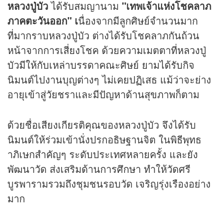
หลวงปู่บัว
ได้รับสมญานาม
"เทพเจ้าแห่งโชคลาภ
ภาคตะวันออก" เ
นื่องจากมีลูกศิษย์จำนวนมาก
ที่มากราบหลวงปู่บัว ต่างได้รับโชคลาภกันถ้วน
หน้าจากการเสี่ยงโชค ด้วยความเมตตาที่หลวงปู่
บัวมีให้กับเหล่าบรรดาคณะศิษย์ ยามได้รับกิจ
นิมนต์ไปงานบุญต่างๆ ไม่เคยปฏิเสธ แม้ว่าจะย่าง
อายุเข้าสู่วัยชราและมีปัญหาด้านสุขภาพก็ตาม
ด้วยชื่อเสียงเกียรติคุณของหลวงปู่บัว จึงได้รับ
นิมนต์ให้ร่วมเข้านั่งปรกอธิษฐานจิต ในพิธีพุทธ
าภิเษกสำคัญๆ ระดับประเทศหลายครั้ง และยัง
พัฒนาวัด ส่งเสริมด้านการศึกษา ทำให้วัดศรี
บูรพารามรวมถึงชุมชนรอบวัด เจริญรุ่งเรืองอย่าง
มาก