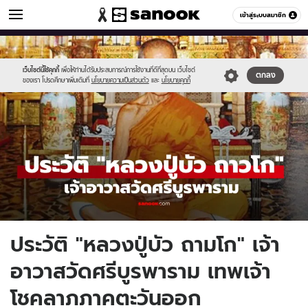
ดูดวง
เข้าสู่ระบบสมาชิก
หมวดอื่นๆ
//s.isanook.com/ho/0/ud/62/313131/history(3).jpg
Sanook
//s.isanook.com/sr/0/images/logo-
600
60
new-
sanook.png
เว็บไซต์นี้ใช้คุกกี้
เพื่อให้ท่านได้รับประสบการณ์การใช้งานที่ดีที่สุดบน เว็บไซต์
ตกลง
ของเรา โปรดศึกษาเพิ่มเติมที่
นโยบายความเป็นส่วนตัว
และ
นโยบายคุกกี้
ประวัติ "หลวงปู่บัว ถามโก" เจ้า
อาวาสวัดศรีบูรพาราม เทพเจ้า
โชคลาภภาคตะวันออก