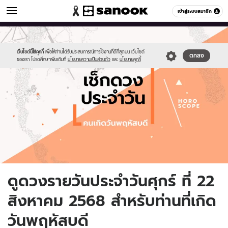
ดูดวง
เข้าสู่ระบบสมาชิก
หมวดอื่นๆ
//s.isanook.com/ho/0/ud/fxd/day/daily-
Sanook
//s.isanook.com/sr/0/images/logo-
600
60
horoscope-
new-
thursday.jpg
sanook.png
เว็บไซต์นี้ใช้คุกกี้
เพื่อให้ท่านได้รับประสบการณ์การใช้งานที่ดีที่สุดบน เว็บไซต์
ตกลง
ของเรา โปรดศึกษาเพิ่มเติมที่
นโยบายความเป็นส่วนตัว
และ
นโยบายคุกกี้
ดูดวงรายวันประจำวันศุกร์ ที่ 22
สิงหาคม 2568 สำหรับท่านที่เกิด
วันพฤหัสบดี