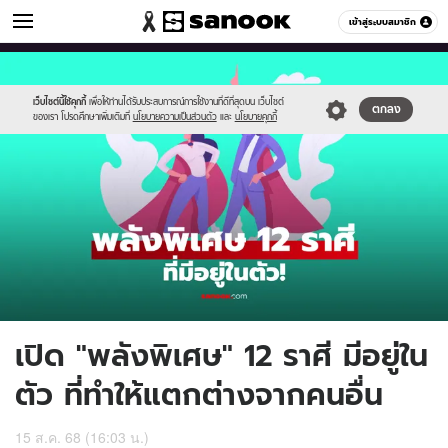
ดูดวง
เข้าสู่ระบบสมาชิก
หมวดอื่นๆ
//s.isanook.com/ho/0/ud/62/312143/new-
Sanook
//s.isanook.com/sr/0/images/logo-
600
60
thumbnail1200x720_v2-
new-
20.jpg
sanook.png
เว็บไซต์นี้ใช้คุกกี้
เพื่อให้ท่านได้รับประสบการณ์การใช้งานที่ดีที่สุดบน เว็บไซต์
ตกลง
ของเรา โปรดศึกษาเพิ่มเติมที่
นโยบายความเป็นส่วนตัว
และ
นโยบายคุกกี้
เปิด "พลังพิเศษ" 12 ราศี มีอยู่ใน
ตัว ที่ทำให้แตกต่างจากคนอื่น
15 ส.ค. 68 (16:03 น.)