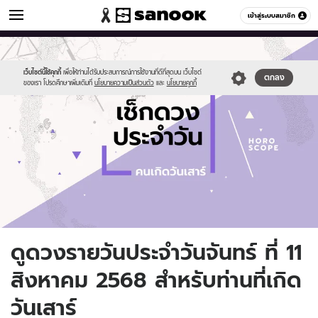
ดูดวง
เข้าสู่ระบบสมาชิก
หมวดอื่นๆ
//s.isanook.com/ho/0/ud/fxd/day/daily-
Sanook
//s.isanook.com/sr/0/images/logo-
600
60
horoscope-
new-
saturday.jpg
sanook.png
เว็บไซต์นี้ใช้คุกกี้
เพื่อให้ท่านได้รับประสบการณ์การใช้งานที่ดีที่สุดบน เว็บไซต์
ตกลง
ของเรา โปรดศึกษาเพิ่มเติมที่
นโยบายความเป็นส่วนตัว
และ
นโยบายคุกกี้
ดูดวงรายวันประจำวันจันทร์ ที่ 11
สิงหาคม 2568 สำหรับท่านที่เกิด
วันเสาร์