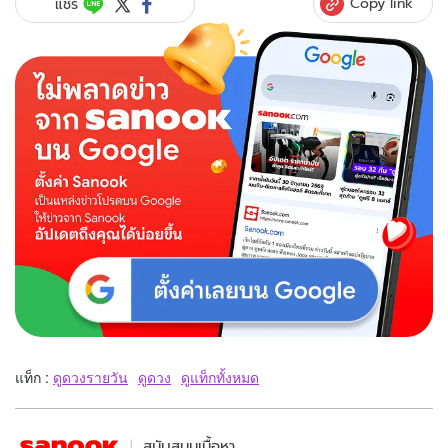
Copy link
แชร์
แท็ก :
ดูดวงรายวัน
ดูดวง
ดูแท็กทั้งหมด
สนับสนุนเนื้อหา