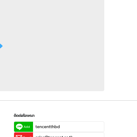
 WeTV
ติดต่อโฆษณา
tencentthbd
sales@tencent.co.th
รา
ร้องเรียนเนื้อหาไม่เหมาะสม
แนะนำติชม แจ้งปัญหาการใช้งาน
ติดต่อโฆษณา
tencentthbd
Add