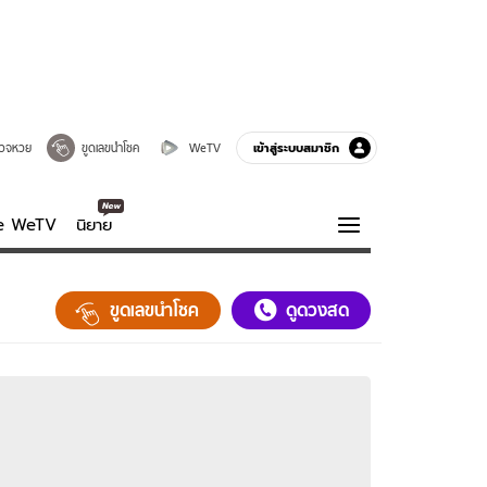
เข้าสู่ระบบสมาชิก
วจหวย
ขูดเลขนำโชค
WeTV
ve WeTV
นิยาย
รบรส
ความรู้รอบตัว
ขูดเลขนำโชค
ดูดวงสด
ฮาวทู
กูรู-รอบรู้