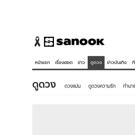
หน้าแรก
เรื่องฮอต
ข่าว
ดูดวง
ข่าวบันเทิง
ก
ดูดวง
ข่าว
ดูดวง - 
ดวงแม่น
ดูดวงความรัก
ทํานา
เรื่องฮอต
ดูดวง
ข่าว
หวยไทย
ข่าวบันเทิง
สถิติหวยไท
ข่าวกีฬา
หวยลาว
ข่าวเศรษฐกิจ