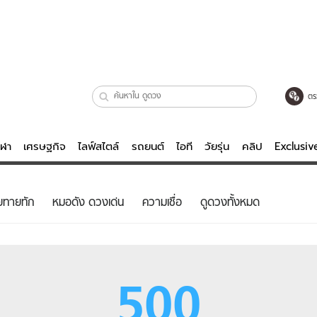
ตร
ีฬา
เศรษฐกิจ
ไลฟ์สไตล์
รถยนต์
ไอที
วัยรุ่น
คลิป
Exclusi
ตรวจหวย
ไลฟ์สไตล์
บันเทิงค
ยทายทัก
หมอดัง ดวงเด่น
ความเชื่อ
ดูดวงทั้งหมด
ผู้หญิง
หนัง-ละคร
ผู้ชาย
เพลง
ย
วัยรุ่น
เกมส์
500
ไอที
คลิป
รถยนต์
พอดแคสต์