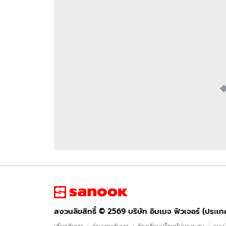
อัปเดตจีน
เช็กข่าวชัวร์
ติดตามสนุกโซเชี
ดาวน์โหลดสนุกแอปฟรี
สงวนลิขสิทธิ์ ©
2569
บริษัท อิมเมจ ฟิวเจอร์ (ประเทศไทย) จำกัด
สงวนลิขสิทธิ์ ©
2569
บริษัท อิมเมจ ฟิวเจอร์ (ประเ