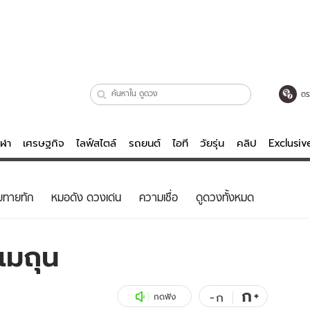
ตร
ีฬา
เศรษฐกิจ
ไลฟ์สไตล์
รถยนต์
ไอที
วัยรุ่น
คลิป
Exclusi
ตรวจหวย
ไลฟ์สไตล์
บันเทิงค
ยทายทัก
หมอดัง ดวงเด่น
ความเชื่อ
ดูดวงทั้งหมด
ผู้หญิง
หนัง-ละคร
ผู้ชาย
เพลง
เมถุน
ย
วัยรุ่น
เกมส์
ไอที
คลิป
ก
+
-
ก
กดฟัง
รถยนต์
พอดแคสต์