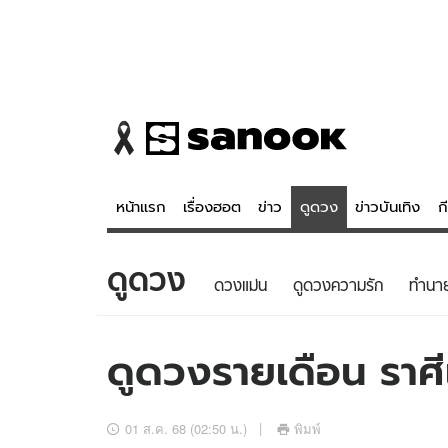
หน้าแรก
เรื่องฮอต
ข่าว
ดูดวง
ข่าวบันเทิง
ก
ดูดวง
ข่าว
ดูดวง - 
ดวงแม่น
ดูดวงความรัก
ทํานา
เรื่องฮอต
ดูดวง
ข่าว
หวยไทย
ดูดวงรายเดือน ราศี
ข่าวบันเทิง
สถิติหวยไท
ข่าวกีฬา
หวยลาว
01 ส.ค. 68 (02:50 น.)
พิมพ์
ข่าวเศรษฐกิจ