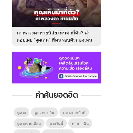
ภาพลวงตาทายนิสัย เห็นม้ากี่ตัว? คำ
ตอบเผย "จุดเด่น" ที่คนรอบตัวมองเห็น
ในตัวคุณ
คำค้นยอดฮิต
ดูดวง
ดูดวงรายวัน
ดูดวงรายปักษ์
ดูดวงรายเดือน
ดวงวันนี้
ทํานายฝัน