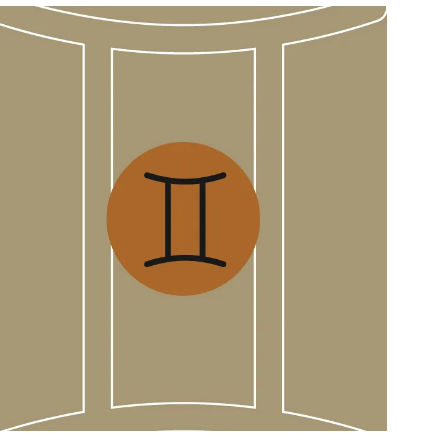
สุขภาพ
ดูทีวี
เที่ยว-กิน
WeTV
Tasteful Thailand
Exclusive
Sanook Choice
นิยาย
ยลได้ที่
ร่วมงานกับเ