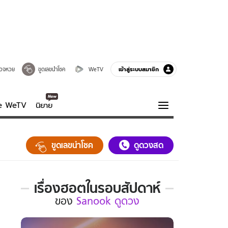
เข้าสู่ระบบสมาชิก
วจหวย
ขูดเลขนำโชค
WeTV
ve WeTV
นิยาย
รบรส
ความรู้รอบตัว
ขูดเลขนำโชค
ดูดวงสด
ฮาวทู
กูรู-รอบรู้
เรื่องฮอตในรอบสัปดาห์
เรื่อง
ของ
Sanook ดูดวง
ฮอต
ใน
รอบ