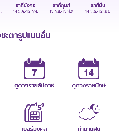
ราศีมังกร
ราศีกุมภ์
ราศีมีน
.
14 ม.ค.-12 ก.พ.
13 ก.พ.-13 มี.ค.
14 มี.ค.-12 เม.ย.
ะตารูปแบบอื่น
ดูดวงรายสัปดาห์
ดูดวงรายปักษ์
เบอร์มงคล
ทำนายฝัน