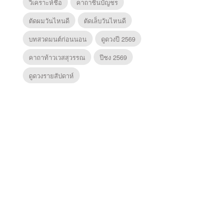
วิเคราะห์ชื่อ
คาถาชินบัญชร
ตัดผมวันไหนดี
ตัดเล็บวันไหนดี
บทสวดมนต์ก่อนนอน
ดูดวงปี 2569
คาถาท้าวเวสสุวรรณ
ปีชง 2569
ดูดวงรายสัปดาห์