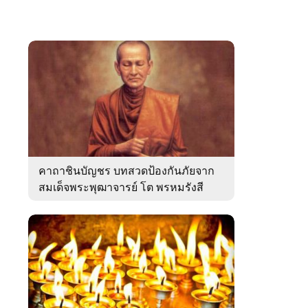
คาถาชินบัญชร บทสวดป้องกันภัยจาก
สมเด็จพระพุฒาจารย์ โต พรหมรังสี