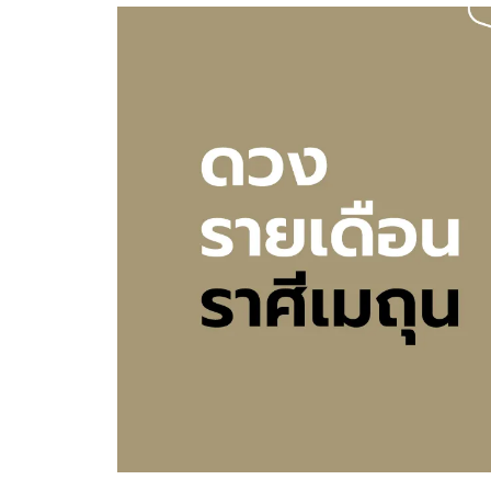
อัปเดตจีน
เช็กข่าวชัวร์
ติดตามสนุกโซเชี
ดาวน์โหลดสนุกแอปฟรี
สงวนลิขสิทธิ์ ©
2569
บริษัท อิมเมจ ฟิวเจอร์ (ประเทศไทย) จำกัด