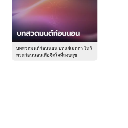
สัปดาห์
ของ
Sanook
ดูด
 WeTV
วง
บทสวดมนต์ก่อนนอน บทแผ่เมตตา ไหว้
พระก่อนนอนเพื่อจิตใจที่สงบสุข
ติดต่อโฆษณา
tencentthbd
sales@tencent.co.th
รา
ร้องเรียนเนื้อหาไม่เหมาะสม
แนะนำติชม แจ้งปัญหาการใช้งาน