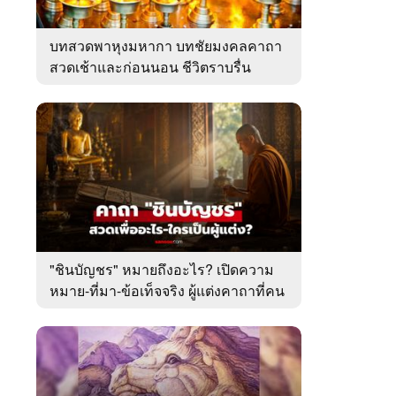
บทสวดพาหุงมหากา บทชัยมงคลคาถา
สวดเช้าและก่อนนอน ชีวิตราบรื่น
"ชินบัญชร" หมายถึงอะไร? เปิดความ
หมาย-ที่มา-ข้อเท็จจริง ผู้แต่งคาถาที่คน
ไทยคุ้นเคย