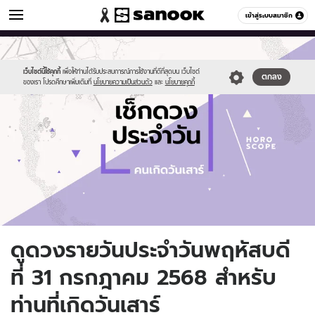
ดูดวง
เข้าสู่ระบบสมาชิก
หมวดอื่นๆ
//s.isanook.com/ho/0/ud/fxd/day/daily-
Sanook
//s.isanook.com/sr/0/images/logo-
600
60
horoscope-
new-
saturday.jpg
sanook.png
เว็บไซต์นี้ใช้คุกกี้
เพื่อให้ท่านได้รับประสบการณ์การใช้งานที่ดีที่สุดบน เว็บไซต์
ตกลง
ของเรา โปรดศึกษาเพิ่มเติมที่
นโยบายความเป็นส่วนตัว
และ
นโยบายคุกกี้
ดูดวงรายวันประจำวันพฤหัสบดี
ที่ 31 กรกฎาคม 2568 สำหรับ
ท่านที่เกิดวันเสาร์