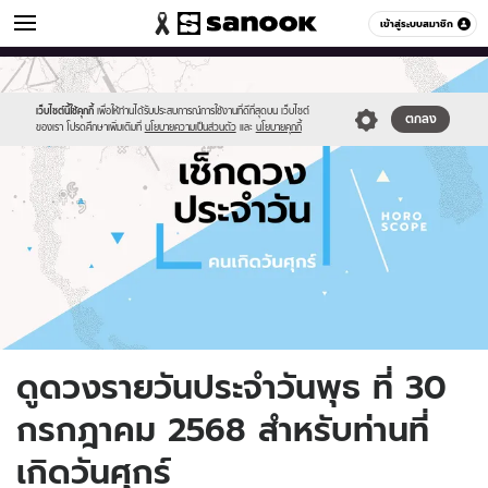
ดูดวง
เข้าสู่ระบบสมาชิก
หมวดอื่นๆ
//s.isanook.com/ho/0/ud/fxd/day/daily-
Sanook
//s.isanook.com/sr/0/images/logo-
600
60
horoscope-
new-
friday.jpg
sanook.png
เว็บไซต์นี้ใช้คุกกี้
เพื่อให้ท่านได้รับประสบการณ์การใช้งานที่ดีที่สุดบน เว็บไซต์
ตกลง
ของเรา โปรดศึกษาเพิ่มเติมที่
นโยบายความเป็นส่วนตัว
และ
นโยบายคุกกี้
ดูดวงรายวันประจำวันพุธ ที่ 30
กรกฎาคม 2568 สำหรับท่านที่
เกิดวันศุกร์