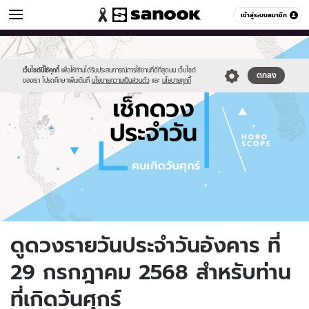
ดูดวง
เข้าสู่ระบบสมาชิก
หมวดอื่นๆ
//s.isanook.com/ho/0/ud/fxd/day/daily-
Sanook
//s.isanook.com/sr/0/images/logo-
600
60
horoscope-
new-
friday.jpg
sanook.png
เว็บไซต์นี้ใช้คุกกี้
เพื่อให้ท่านได้รับประสบการณ์การใช้งานที่ดีที่สุดบน เว็บไซต์
ตกลง
ของเรา โปรดศึกษาเพิ่มเติมที่
นโยบายความเป็นส่วนตัว
และ
นโยบายคุกกี้
ดูดวงรายวันประจำวันอังคาร ที่
29 กรกฎาคม 2568 สำหรับท่าน
ที่เกิดวันศุกร์