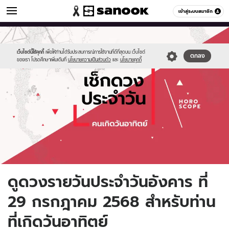
ดูดวง
เข้าสู่ระบบสมาชิก
หมวดอื่นๆ
//s.isanook.com/ho/0/ud/fxd/day/daily-
Sanook
//s.isanook.com/sr/0/images/logo-
600
60
horoscope-
new-
sunday.jpg
sanook.png
เว็บไซต์นี้ใช้คุกกี้
เพื่อให้ท่านได้รับประสบการณ์การใช้งานที่ดีที่สุดบน เว็บไซต์
ตกลง
ของเรา โปรดศึกษาเพิ่มเติมที่
นโยบายความเป็นส่วนตัว
และ
นโยบายคุกกี้
ดูดวงรายวันประจำวันอังคาร ที่
29 กรกฎาคม 2568 สำหรับท่าน
ที่เกิดวันอาทิตย์