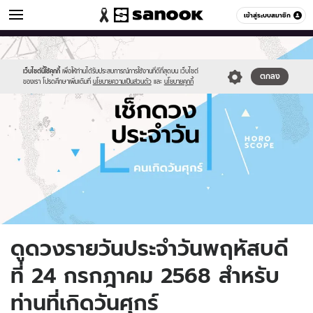
ดูดวง
เข้าสู่ระบบสมาชิก
หมวดอื่นๆ
//s.isanook.com/ho/0/ud/fxd/day/daily-
Sanook
//s.isanook.com/sr/0/images/logo-
600
60
horoscope-
new-
friday.jpg
sanook.png
เว็บไซต์นี้ใช้คุกกี้
เพื่อให้ท่านได้รับประสบการณ์การใช้งานที่ดีที่สุดบน เว็บไซต์
ตกลง
ของเรา โปรดศึกษาเพิ่มเติมที่
นโยบายความเป็นส่วนตัว
และ
นโยบายคุกกี้
ดูดวงรายวันประจำวันพฤหัสบดี
ที่ 24 กรกฎาคม 2568 สำหรับ
ท่านที่เกิดวันศุกร์