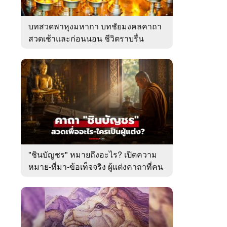
บทสวดพาหุงมหากา บทชัยมงคลคาถา
สวดเช้าและก่อนนอน ชีวิตราบรื่น
"ชินบัญชร" หมายถึงอะไร? เปิดความ
หมาย-ที่มา-ข้อเท็จจริง ผู้แต่งคาถาที่คน
ไทยคุ้นเคย