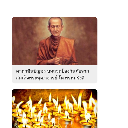
คาถาชินบัญชร บทสวดป้องกันภัยจาก
สมเด็จพระพุฒาจารย์ โต พรหมรังสี