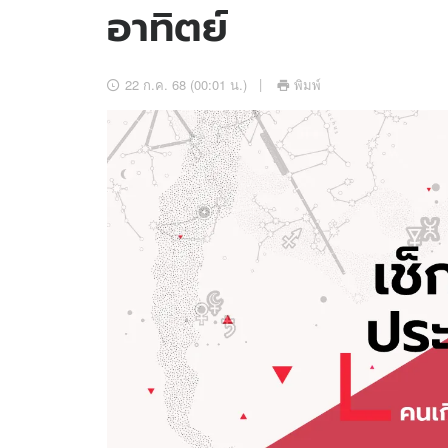
อาทิตย์
อัปเดตจีน
เช็กข่าวชัวร์
22 ก.ค. 68 (00:01 น.)
พิมพ์
ติดตามสนุกโซเชี
ดาวน์โหลดสนุกแอปฟรี
สงวนลิขสิทธิ์ ©
2569
บริษัท อิมเมจ ฟิวเจอร์ (ประเทศไทย) จำกัด