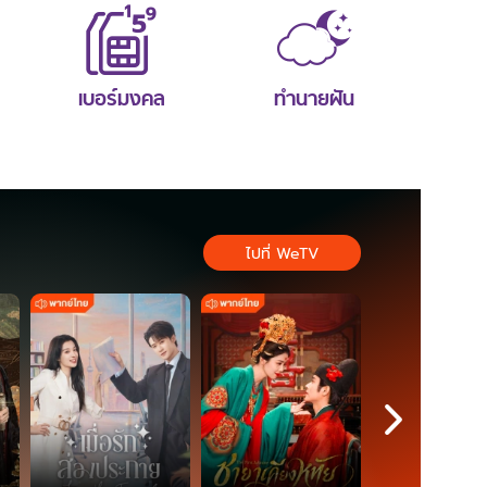
เบอร์มงคล
ทำนายฝัน
ไปที่ WeTV