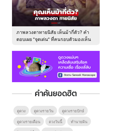
ภาพลวงตาทายนิสัย เห็นม้ากี่ตัว? คำ
ตอบเผย "จุดเด่น" ที่คนรอบตัวมองเห็น
ในตัวคุณ
คำค้นยอดฮิต
ดูดวง
ดูดวงรายวัน
ดูดวงรายปักษ์
ดูดวงรายเดือน
ดวงวันนี้
ทํานายฝัน