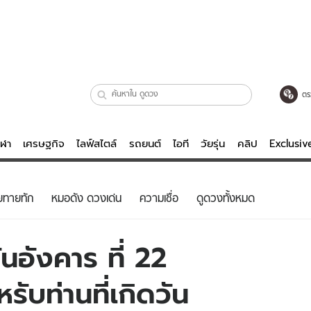
ตร
ีฬา
เศรษฐกิจ
ไลฟ์สไตล์
รถยนต์
ไอที
วัยรุ่น
คลิป
Exclusi
ตรวจหวย
ไลฟ์สไตล์
บันเทิงค
ยทายทัก
หมอดัง ดวงเด่น
ความเชื่อ
ดูดวงทั้งหมด
ผู้หญิง
หนัง-ละคร
ผู้ชาย
เพลง
นอังคาร ที่ 22
ย
วัยรุ่น
เกมส์
บท่านที่เกิดวัน
ไอที
คลิป
รถยนต์
พอดแคสต์