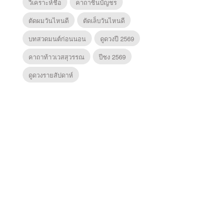
วิเคราะห์ชื่อ
คาถาชินบัญชร
ตัดผมวันไหนดี
ตัดเล็บวันไหนดี
บทสวดมนต์ก่อนนอน
ดูดวงปี 2569
คาถาท้าวเวสสุวรรณ
ปีชง 2569
ดูดวงรายสัปดาห์