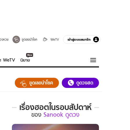
เข้าสู่ระบบสมาชิก
วจหวย
ขูดเลขนำโชค
WeTV
ve WeTV
นิยาย
รบรส
ความรู้รอบตัว
ขูดเลขนำโชค
ดูดวงสด
ฮาวทู
กูรู-รอบรู้
เรื่องฮอตในรอบสัปดาห์
เรื่อง
ของ
Sanook ดูดวง
ฮอต
ใน
รอบ