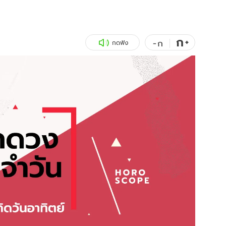
สุขภาพ
ดูทีวี
เที่ยว-กิน
WeTV
ก
+
-
ก
กดฟัง
Tasteful Thailand
Exclusive
Sanook Choice
นิยาย
ยลได้ที่
ร่วมงานกับเ