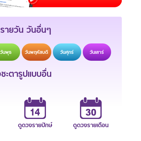
รายวัน วันอื่นๆ
วัน
พุธ
วัน
พฤหัสบดี
วัน
ศุกร์
วัน
เสาร์
ะตารูปแบบอื่น
ดูดวงรายปักษ์
ดูดวงรายเดือน