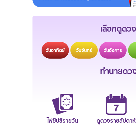
เลือกดูดวง
วัน
อาทิตย์
วัน
จันทร์
วัน
อังคาร
ทำนายดวงช
ไพ่ยิปซีรายวัน
ดูดวงรายสัปดาห์