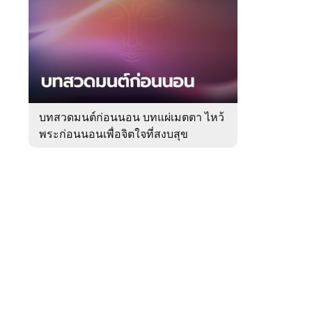
สัปดาห์
ของ
Sanook
ดูด
 WeTV
วง
บทสวดมนต์ก่อนนอน บทแผ่เมตตา ไหว้
พระก่อนนอนเพื่อจิตใจที่สงบสุข
ติดต่อโฆษณา
tencentthbd
sales@tencent.co.th
รา
ร้องเรียนเนื้อหาไม่เหมาะสม
แนะนำติชม แจ้งปัญหาการใช้งาน