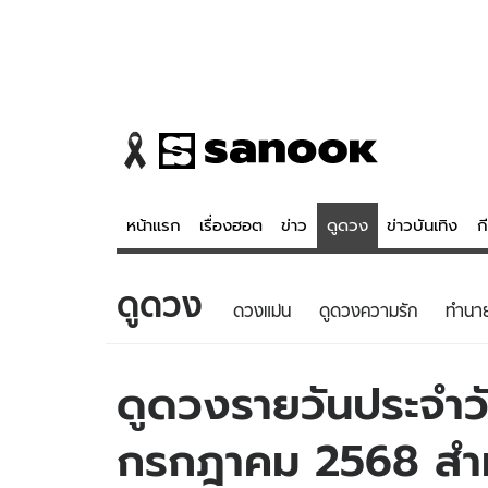
หน้าแรก
เรื่องฮอต
ข่าว
ดูดวง
ข่าวบันเทิง
ก
ดูดวง
ข่าว
ดูดวง - 
ดวงแม่น
ดูดวงความรัก
ทํานา
เรื่องฮอต
ดูดวง
ข่าว
หวยไทย
ดูดวงรายวันประจำวั
ข่าวบันเทิง
สถิติหวยไท
กรกฎาคม 2568 สำหรั
ข่าวกีฬา
หวยลาว
ข่าวเศรษฐกิจ