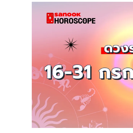
อัปเดตจีน
เช็กข่าวชัวร์
ติดตามสนุกโซเชี
ดาวน์โหลดสนุกแอปฟรี
สงวนลิขสิทธิ์ ©
2569
บริษัท อิมเมจ ฟิวเจอร์ (ประเทศไทย) จำกัด