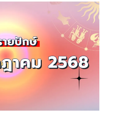
สุขภาพ
ดูทีวี
เที่ยว-กิน
WeTV
Tasteful Thailand
Exclusive
Sanook Choice
นิยาย
ยลได้ที่
ร่วมงานกับเ