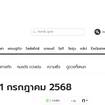
ตร
ีฬา
เศรษฐกิจ
ไลฟ์สไตล์
รถยนต์
ไอที
วัยรุ่น
คลิป
Exclusi
ตรวจหวย
ไลฟ์สไตล์
บันเทิงค
ยทายทัก
หมอดัง ดวงเด่น
ความเชื่อ
ดูดวงทั้งหมด
ผู้หญิง
หนัง-ละคร
ผู้ชาย
เพลง
-31 กรกฎาคม 2568
ย
วัยรุ่น
เกมส์
ไอที
คลิป
ก
+
-
ก
กดฟัง
รถยนต์
พอดแคสต์