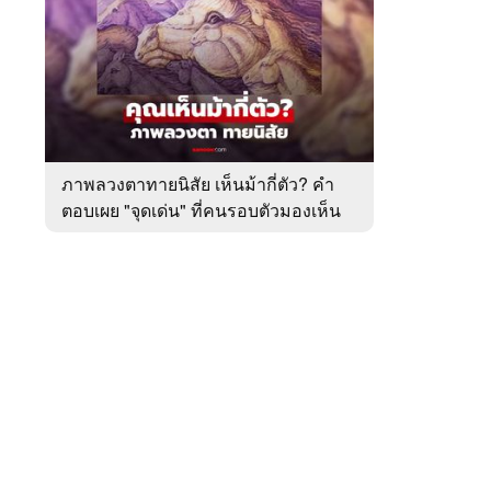
สัปดาห์
ของ
หมวด
ทำนาย
 WeTV
ทาย
ทัก
ภาพลวงตาทายนิสัย เห็นม้ากี่ตัว? คำ
ตอบเผย "จุดเด่น" ที่คนรอบตัวมองเห็น
ติดต่อโฆษณา
ในตัวคุณ
tencentthbd
sales@tencent.co.th
รา
ร้องเรียนเนื้อหาไม่เหมาะสม
แนะนำติชม แจ้งปัญหาการใช้งาน