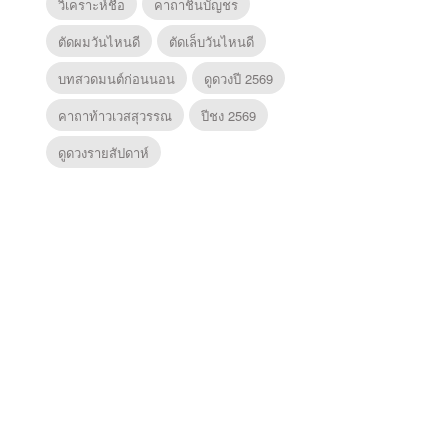
วิเคราะห์ชื่อ
คาถาชินบัญชร
ตัดผมวันไหนดี
ตัดเล็บวันไหนดี
บทสวดมนต์ก่อนนอน
ดูดวงปี 2569
คาถาท้าวเวสสุวรรณ
ปีชง 2569
ดูดวงรายสัปดาห์