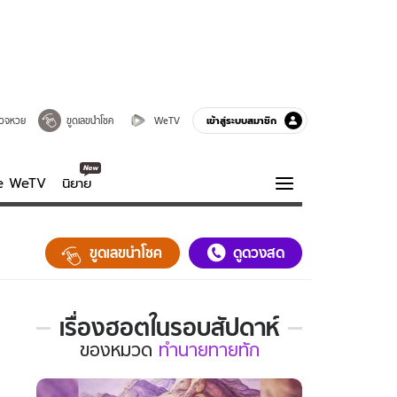
เข้าสู่ระบบสมาชิก
วจหวย
ขูดเลขนำโชค
WeTV
ve WeTV
นิยาย
รบรส
ความรู้รอบตัว
ขูดเลขนำโชค
ดูดวงสด
ฮาวทู
กูรู-รอบรู้
เรื่องฮอตในรอบสัปดาห์
เรื่อง
ของ
หมวด
ทำนายทายทัก
ฮอต
ใน
รอบ