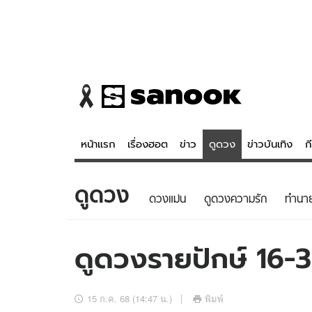
หน้าแรก
เรื่องฮอต
ข่าว
ดูดวง
ข่าวบันเทิง
ก
ดูดวง
ข่าว
ดูดวง - 
ดวงแม่น
ดูดวงความรัก
ทํานา
เรื่องฮอต
ดูดวง
ข่าว
หวยไทย
ดูดวงรายปักษ์ 16
ข่าวบันเทิง
สถิติหวยไท
ข่าวกีฬา
หวยลาว
15 ก.ค. 68 (14:47 น.)
พิมพ์
ข่าวเศรษฐกิจ