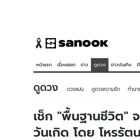
หน้าแรก
เรื่องฮอต
ข่าว
ดูดวง
ข่าวบันเทิง
ก
ดูดวง
ข่าว
ดูดวง - 
ดวงแม่น
ดูดวงความรัก
ทํานา
เรื่องฮอต
ดูดวง
ข่าว
หวยไทย
เช็ก "พื้นฐานชีวิต"
ข่าวบันเทิง
สถิติหวยไท
วันเกิด โดย โหรรัตน
ข่าวกีฬา
หวยลาว
ข่าวเศรษฐกิจ