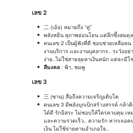
เลข 2
二 (เอ้อ) หมายถึง “คู่”
พลังหยิน สุภาพอ่อนโยน แต่ลึกซึ้งสมดุ
คนเลข 2 เป็นผู้ฟังที่ดี ชอบช่วยเหลือค
งานบริการ และงานบุคลากร.. ระวังอย่าใ
ง่าย..ไม่ใช่สายลุยหาเงินหนัก แต่จ
: ฟ้า, ชมพู
สีมงคล
เลข 3
三 (ซาน) สื่อถึงความเจริญเติบโต
คนเลข 3 มีพลังบุกเบิกสร้างสรรค์ กล้าคิดก
ได้ดี รักอิสระ ไม่ชอบให้ใครควบคุม เห
และความรวดเร็ว.. ความรัก หากเจอคนที
เงิน ไม่ใช้จ่ายตามอำเภอใจ..