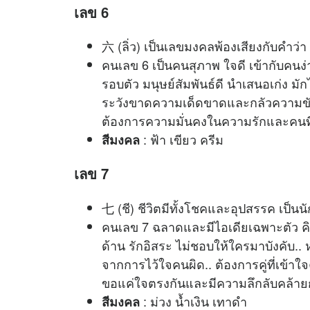
เลข 6
六 (ลิ่ว) เป็นเลขมงคลพ้องเสียงกับคำว่า 
คนเลข 6 เป็นคนสุภาพ ใจดี เข้ากับคนง
รอบตัว มนุษย์สัมพันธ์ดี นำเสนอเก่ง ม
ระวังขาดความเด็ดขาดและกลัวความขัดแย้
ต้องการความมั่นคงในความรักและคนที่
: ฟ้า เขียว ครีม
สีมงคล
เลข 7
七 (ชี) ชีวิตมีทั้งโชคและอุปสรรค เป็นน
คนเลข 7 ฉลาดและมีไอเดียเฉพาะตัว คิ
ด้าน รักอิสระ ไม่ชอบให้ใครมาบังคับ..
จากการไว้ใจคนผิด.. ต้องการคู่ที่เข้า
ขอแค่ใจตรงกันและมีความลึกลับคล้ายก
: ม่วง น้ำเงิน เทาดำ
สีมงคล