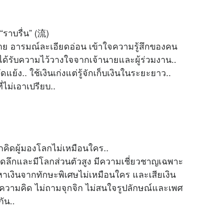
M
u
“ราบรื่น” (流)
t
่าย อารมณ์ละเอียดอ่อน เข้าใจความรู้สึกของคน
e
ักได้รับความไว้วางใจจากเจ้านายและผู้ร่วมงาน..
ง.. ใช้เงินเก่งแต่รู้จักเก็บเงินในระยะยาว..
ไม่เอาเปรียบ..
ักคิดผู้มองโลกไม่เหมือนใคร..
ดลึกและมีโลกส่วนตัวสูง มีความเชี่ยวชาญเฉพาะ
 หาเงินจากทักษะพิเศษไม่เหมือนใคร และเสียเงิน
ใจความคิด ไม่ถามจุกจิก ไม่สนใจรูปลักษณ์และเพศ
ัน..