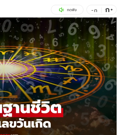
ก
สุขภาพ
+
ดูทีวี
-
ก
กดฟัง
เที่ยว-กิน
WeTV
Tasteful Thailand
Exclusive
Sanook Choice
นิยาย
ยลได้ที่
ร่วมงานกับเ