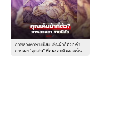
สัปดาห์
ของ
หมวด
ทำนาย
 WeTV
ทาย
ทัก
ภาพลวงตาทายนิสัย เห็นม้ากี่ตัว? คำ
ตอบเผย "จุดเด่น" ที่คนรอบตัวมองเห็น
ติดต่อโฆษณา
ในตัวคุณ
tencentthbd
sales@tencent.co.th
รา
ร้องเรียนเนื้อหาไม่เหมาะสม
แนะนำติชม แจ้งปัญหาการใช้งาน