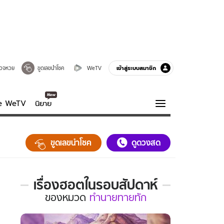
เข้าสู่ระบบสมาชิก
วจหวย
ขูดเลขนำโชค
WeTV
ve WeTV
นิยาย
รบรส
ความรู้รอบตัว
ขูดเลขนำโชค
ดูดวงสด
ฮาวทู
กูรู-รอบรู้
เรื่องฮอตในรอบสัปดาห์
เรื่อง
ของ
หมวด
ทำนายทายทัก
ฮอต
ใน
รอบ