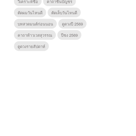
วิเคราะห์ชื่อ
คาถาชินบัญชร
ตัดผมวันไหนดี
ตัดเล็บวันไหนดี
บทสวดมนต์ก่อนนอน
ดูดวงปี 2569
คาถาท้าวเวสสุวรรณ
ปีชง 2569
ดูดวงรายสัปดาห์