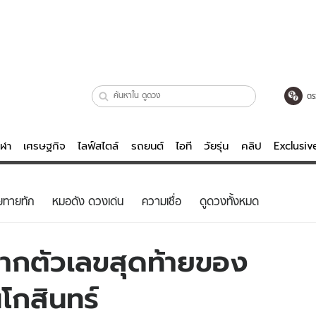
ตร
ีฬา
เศรษฐกิจ
ไลฟ์สไตล์
รถยนต์
ไอที
วัยรุ่น
คลิป
Exclusi
ตรวจหวย
ไลฟ์สไตล์
บันเทิงค
ยทายทัก
หมอดัง ดวงเด่น
ความเชื่อ
ดูดวงทั้งหมด
ผู้หญิง
หนัง-ละคร
ผู้ชาย
เพลง
 จากตัวเลขสุดท้ายของ
ย
วัยรุ่น
เกมส์
โกสินทร์
ไอที
คลิป
รถยนต์
พอดแคสต์