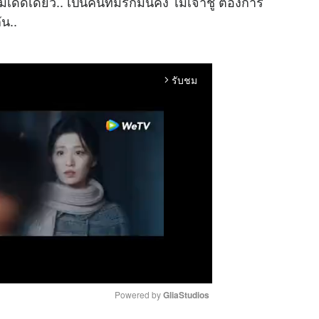
ดเดี่ยว.. เป็นคนที่มีรักมั่นคง ไม่เจ้าชู้ ต้องการ
ัน..
รับชม
arrow_forward_ios
Powered by 
GliaStudios