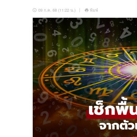
อัปเดตจีน
09 ก.ค. 68 (11:22 น.)
พิมพ์
เช็กข่าวชัวร์
ติดตามสนุกโซเชี
ดาวน์โหลดสนุกแอปฟรี
สงวนลิขสิทธิ์ ©
2569
บริษัท อิมเมจ ฟิวเจอร์ (ประเทศไทย) จำกัด