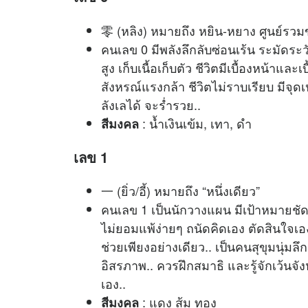
零 (หลิง) หมายถึง หยิน-หยาง ศูนย์รวมขอ
คนเลข 0 มีพลังลึกลับซ่อนเร้น ระมัดระ
สูง เก็บเนื้อเก็บตัว ชีวิตมีเบื้องหน้า
สังหรณ์แรงกล้า ชีวิตไม่ราบเรียบ มีจ
ลังเลได้ จะร่ำรวย..
: น้ำเงินเข้ม, เทา, ดำ
สีมงคล
เลข 1
一 (ยิ่ว/อี้) หมายถึง “หนึ่งเดียว”
คนเลข 1 เป็นนักวางแผน มีเป้าหมายชัดเ
ไม่ยอมแพ้ง่ายๆ ถนัดคิดเอง ตัดสินใจเอ
ช่วยเพียงอย่างเดียว.. เป็นคนสุขุมนุ่มล
อิสรภาพ.. ควรฝึกสมาธิ และรู้จักเว้นจั
เอง..
: แดง ส้ม ทอง
สีมงคล