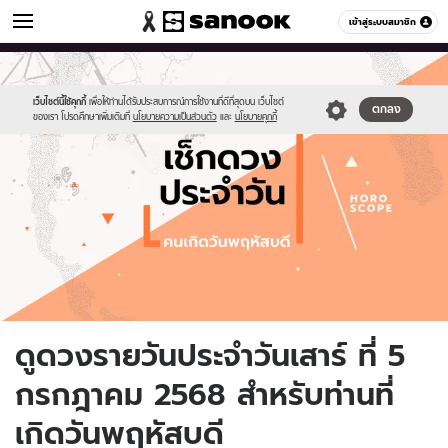
ดูดวง
เข้าสู่ระบบสมาชิก
หมวดอื่นๆ
//s.isanook.com/ho/0/ud/fxd/day/daily-
Sanook
//s.isanook.com/sr/0/images/logo-
600
60
horoscope-
new-
thursday.jpg
sanook.png
เว็บไซต์นี้ใช้คุกกี้
เพื่อให้ท่านได้รับประสบการณ์การใช้งานที่ดีที่สุดบน เว็บไซต์
ตกลง
ของเรา โปรดศึกษาเพิ่มเติมที่
นโยบายความเป็นส่วนตัว
และ
นโยบายคุกกี้
ดูดวงรายวันประจำวันเสาร์ ที่ 5
กรกฎาคม 2568 สำหรับท่านที่
เกิดวันพฤหัสบดี