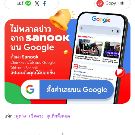
Copy link
แชร์
แท็ก :
ดูดวง
เช็คดวง
ดูแท็กทั้งหมด