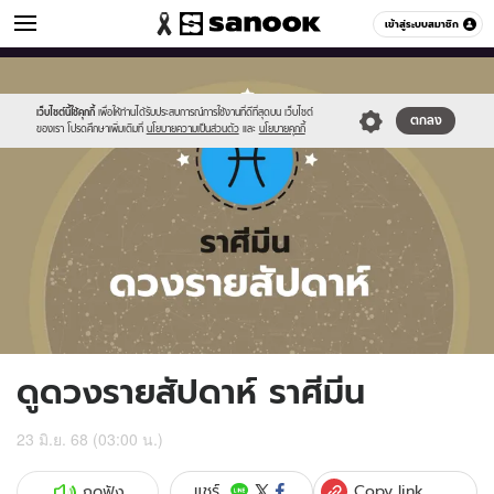
ดูดวง
เข้าสู่ระบบสมาชิก
หมวดอื่นๆ
//s.isanook.com/ho/0/ud/fxd/week/weekly-
Sanook
//s.isanook.com/sr/0/images/logo-
600
60
horoscope-
new-
pisces_zodia.jpg
sanook.png
เว็บไซต์นี้ใช้คุกกี้
เพื่อให้ท่านได้รับประสบการณ์การใช้งานที่ดีที่สุดบน เว็บไซต์
ตกลง
ของเรา โปรดศึกษาเพิ่มเติมที่
นโยบายความเป็นส่วนตัว
และ
นโยบายคุกกี้
ดูดวงรายสัปดาห์ ราศีมีน
23 มิ.ย. 68 (03:00 น.)
Copy link
แชร์
กดฟัง