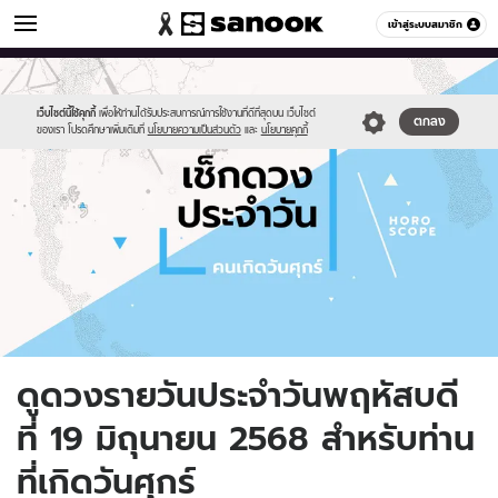
ดูดวง
เข้าสู่ระบบสมาชิก
หมวดอื่นๆ
//s.isanook.com/ho/0/ud/fxd/day/daily-
Sanook
//s.isanook.com/sr/0/images/logo-
600
60
horoscope-
new-
friday.jpg
sanook.png
เว็บไซต์นี้ใช้คุกกี้
เพื่อให้ท่านได้รับประสบการณ์การใช้งานที่ดีที่สุดบน เว็บไซต์
ตกลง
ของเรา โปรดศึกษาเพิ่มเติมที่
นโยบายความเป็นส่วนตัว
และ
นโยบายคุกกี้
ดูดวงรายวันประจำวันพฤหัสบดี
ที่ 19 มิถุนายน 2568 สำหรับท่าน
ที่เกิดวันศุกร์