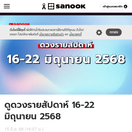
ดูดวง
เข้าสู่ระบบสมาชิก
หมวดอื่นๆ
//s.isanook.com/ho/0/ud/61/308227/1200x720_horo-
Sanook
//s.isanook.com/sr/0/images/logo-
600
60
week(20).jpg
new-
sanook.png
เว็บไซต์นี้ใช้คุกกี้
เพื่อให้ท่านได้รับประสบการณ์การใช้งานที่ดีที่สุดบน เว็บไซต์
ตกลง
ของเรา โปรดศึกษาเพิ่มเติมที่
นโยบายความเป็นส่วนตัว
และ
นโยบายคุกกี้
ดูดวงรายสัปดาห์ 16-22
มิถุนายน 2568
15 มิ.ย. 68 (16:07 น.)