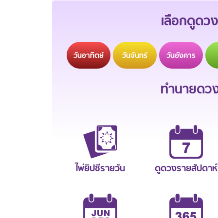
เลือกดูดวง
วัน
อาทิตย์
วัน
จันทร์
วัน
อังคาร
ทำนายดวงช
ไพ่ยิปซีรายวัน
ดูดวงรายสัปดาห์