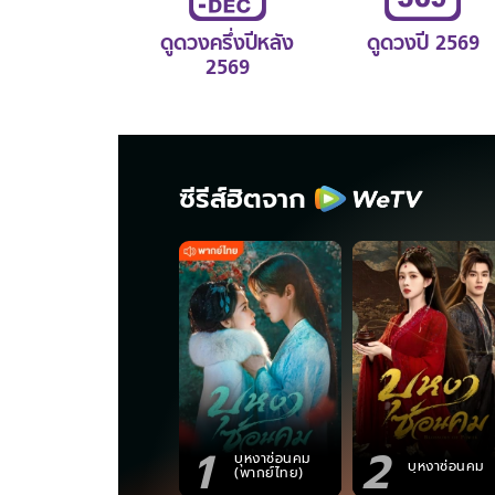
ดูดวงครึ่งปีหลัง
ดูดวงปี 2569
2569
ซีรีส์ฮิตจาก
1
2
บุหงาซ่อนคม
บุหงาซ่อนคม
(พากย์ไทย)