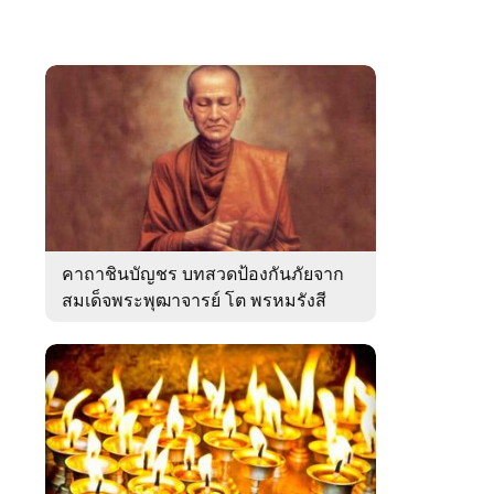
คาถาชินบัญชร บทสวดป้องกันภัยจาก
สมเด็จพระพุฒาจารย์ โต พรหมรังสี