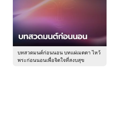
สัปดาห์
ของ
Sanook
ดูด
 WeTV
วง
บทสวดมนต์ก่อนนอน บทแผ่เมตตา ไหว้
พระก่อนนอนเพื่อจิตใจที่สงบสุข
ติดต่อโฆษณา
tencentthbd
sales@tencent.co.th
รา
ร้องเรียนเนื้อหาไม่เหมาะสม
แนะนำติชม แจ้งปัญหาการใช้งาน