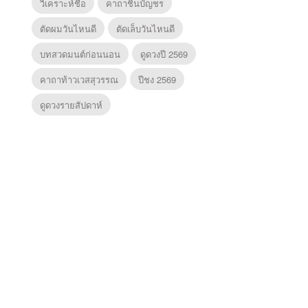
วิเคราะห์ชื่อ
คาถาชินบัญชร
ตัดผมวันไหนดี
ตัดเล็บวันไหนดี
บทสวดมนต์ก่อนนอน
ดูดวงปี 2569
คาถาท้าวเวสสุวรรณ
ปีชง 2569
ดูดวงรายสัปดาห์