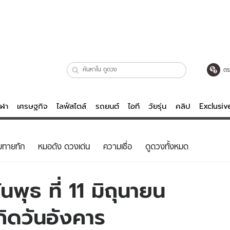
ตร
ีฬา
เศรษฐกิจ
ไลฟ์สไตล์
รถยนต์
ไอที
วัยรุ่น
คลิป
Exclusi
ตรวจหวย
ไลฟ์สไตล์
บันเทิงค
ยทายทัก
หมอดัง ดวงเด่น
ความเชื่อ
ดูดวงทั้งหมด
ผู้หญิง
หนัง-ละคร
ผู้ชาย
เพลง
พุธ ที่ 11 มิถุนายน
ย
วัยรุ่น
เกมส์
กิดวันอังคาร
ไอที
คลิป
รถยนต์
พอดแคสต์