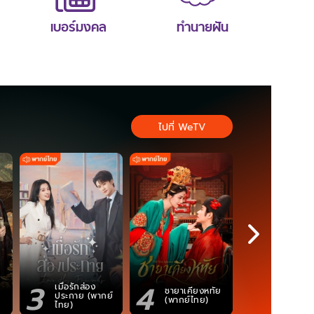
เบอร์มงคล
ทำนายฝัน
ไปที่ WeTV
3
4
5
เมื่อรักส่อง
ชายาเคียงหทัย
ซอโซ่ล่ามธี
ประกาย (พากย์
(พากย์ไทย)
(Uncut Ve
ไทย)