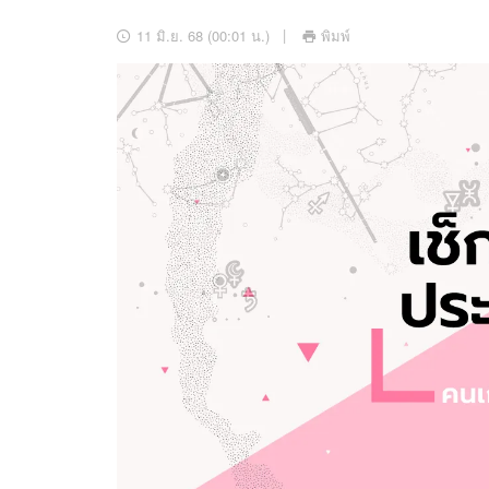
อัปเดตจีน
11 มิ.ย. 68 (00:01 น.)
พิมพ์
เช็กข่าวชัวร์
ติดตามสนุกโซเชี
ดาวน์โหลดสนุกแอปฟรี
สงวนลิขสิทธิ์ ©
2569
บริษัท อิมเมจ ฟิวเจอร์ (ประเทศไทย) จำกัด