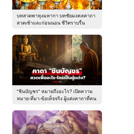
บทสวดพาหุงมหากา บทชัยมงคลคาถา
สวดเช้าและก่อนนอน ชีวิตราบรื่น
"ชินบัญชร" หมายถึงอะไร? เปิดความ
หมาย-ที่มา-ข้อเท็จจริง ผู้แต่งคาถาที่คน
ไทยคุ้นเคย