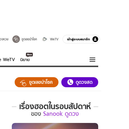
เข้าสู่ระบบสมาชิก
วจหวย
ขูดเลขนำโชค
WeTV
ve WeTV
นิยาย
รบรส
ความรู้รอบตัว
ขูดเลขนำโชค
ดูดวงสด
ฮาวทู
กูรู-รอบรู้
เรื่องฮอตในรอบสัปดาห์
เรื่อง
ของ
Sanook ดูดวง
ฮอต
ใน
รอบ