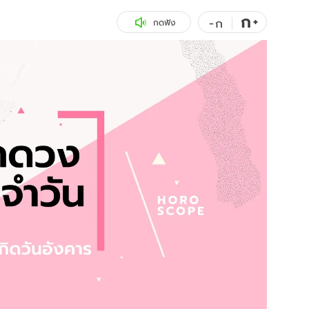
ก
สุขภาพ
+
ดูทีวี
-
ก
กดฟัง
เที่ยว-กิน
WeTV
Tasteful Thailand
Exclusive
Sanook Choice
นิยาย
ยลได้ที่
ร่วมงานกับเ