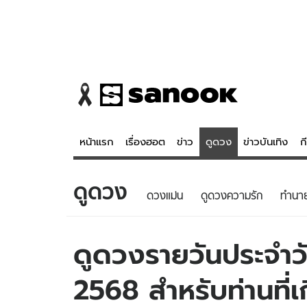
หน้าแรก
เรื่องฮอต
ข่าว
ดูดวง
ข่าวบันเทิง
ก
ดูดวง
ข่าว
ดูดวง - 
ดวงแม่น
ดูดวงความรัก
ทํานา
เรื่องฮอต
ดูดวง
ข่าว
หวยไทย
ดูดวงรายวันประจำวัน
ข่าวบันเทิง
สถิติหวยไท
2568 สำหรับท่านที่เ
ข่าวกีฬา
หวยลาว
ข่าวเศรษฐกิจ