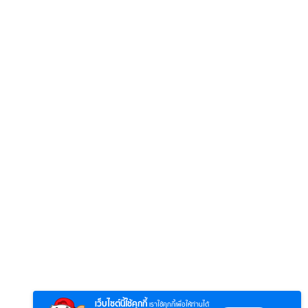
6
7
8
ตำนานจอมยุทธ์
ตำนานจอมยุทธ์
หากวิน
ร์
ภูตถังซาน
ภูตถังซาน 2
พบเธอ
r.)
(พากย์ไทย)
(พากย์ไทย)
ไทย)
เว็บไซต์นี้ใช้คุกกี้
เราใช้คุกกี้เพื่อให้ท่านได้