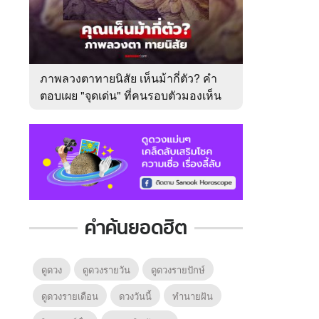
ภาพลวงตาทายนิสัย เห็นม้ากี่ตัว? คำ
ตอบเผย "จุดเด่น" ที่คนรอบตัวมองเห็น
ในตัวคุณ
คำค้นยอดฮิต
ดูดวง
ดูดวงรายวัน
ดูดวงรายปักษ์
ดูดวงรายเดือน
ดวงวันนี้
ทํานายฝัน