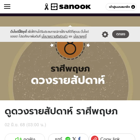
ดูดวง
เข้าสู่ระบบสมาชิก
หมวดอื่นๆ
//s.isanook.com/ho/0/ud/fxd/week/weekly-
Sanook
//s.isanook.com/sr/0/images/logo-
600
60
horoscope-
new-
taurus_zodia.jpg
sanook.png
เว็บไซต์นี้ใช้คุกกี้
เพื่อให้ท่านได้รับประสบการณ์การใช้งานที่ดีที่สุดบน เว็บไซต์
ตกลง
ของเรา โปรดศึกษาเพิ่มเติมที่
นโยบายความเป็นส่วนตัว
และ
นโยบายคุกกี้
ดูดวงรายสัปดาห์ ราศีพฤษภ
02 มิ.ย. 68 (03:00 น.)
Copy link
แชร์
กดฟัง